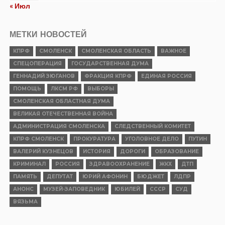
« Июл
МЕТКИ НОВОСТЕЙ
КПРФ
СМОЛЕНСК
СМОЛЕНСКАЯ ОБЛАСТЬ
ВАЖНОЕ
СПЕЦОПЕРАЦИЯ
ГОСУДАРСТВЕННАЯ ДУМА
ГЕННАДИЙ ЗЮГАНОВ
ФРАКЦИЯ КПРФ
ЕДИНАЯ РОССИЯ
ПОМОЩЬ
ЛКСМ РФ
ВЫБОРЫ
СМОЛЕНСКАЯ ОБЛАСТНАЯ ДУМА
ВЕЛИКАЯ ОТЕЧЕСТВЕННАЯ ВОЙНА
АДМИНИСТРАЦИЯ СМОЛЕНСКА
СЛЕДСТВЕННЫЙ КОМИТЕТ
КПРФ СМОЛЕНСК
ПРОКУРАТУРА
УГОЛОВНОЕ ДЕЛО
ПУТИН
ВАЛЕРИЙ КУЗНЕЦОВ
ИСТОРИЯ
ДОРОГИ
ОБРАЗОВАНИЕ
КРИМИНАЛ
РОССИЯ
ЗДРАВООХРАНЕНИЕ
ЖКХ
ДТП
ПАМЯТЬ
ДЕПУТАТ
ЮРИЙ АФОНИН
БЮДЖЕТ
ЛДПР
АНОНС
МУЗЕЙ-ЗАПОВЕДНИК
ЮБИЛЕЙ
СССР
СУД
ВЯЗЬМА