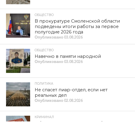
ОБЩЕСТВО
В прокуратуре Смоленской области
подведены итоги работы за первое
полугодие 2026 года
Опубликовано
03.08.2026
ОБЩЕСТВО
Навечно в памяти народной
Опубликовано
03.08.2026
ПОЛИТИКА
Не спасет пиар-отдел, если нет
реальных дел
Опубликовано
02.08.2026
КРИМИНАЛ
Обманул государство ради бизнеса:
смоленскому предпринимателю дали
3,5 года колонии строгого режима