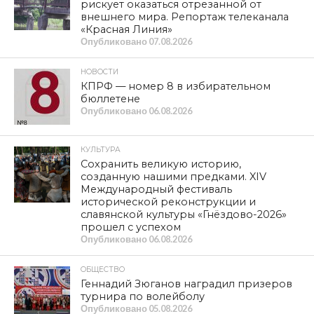
рискует оказаться отрезанной от
внешнего мира. Репортаж телеканала
«Красная Линия»
Опубликовано
07.08.2026
НОВОСТИ
КПРФ — номер 8 в избирательном
бюллетене
Опубликовано
06.08.2026
КУЛЬТУРА
Сохранить великую историю,
созданную нашими предками. XIV
Международный фестиваль
исторической реконструкции и
славянской культуры «Гнёздово-2026»
прошел с успехом
Опубликовано
06.08.2026
ОБЩЕСТВО
Геннадий Зюганов наградил призеров
турнира по волейболу
Опубликовано
05.08.2026