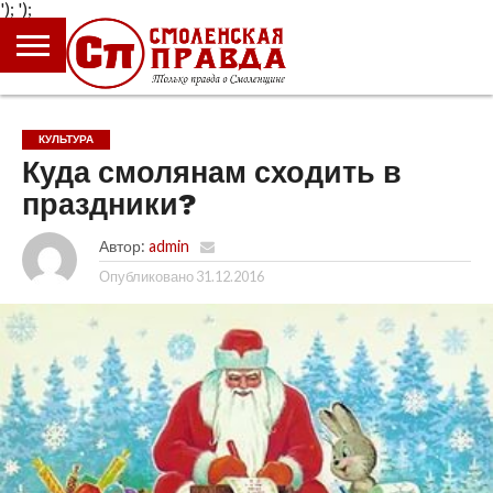
');
');
ГЛАВНАЯ
НОВОСТИ
ПРОИСШЕСТВИЯ
ПОЛИТИКА
КУЛЬТУРА
ЭКОНОМИКА
ОБЩЕСТВО
БЛОГИ
КУЛЬТУРА
Куда смолянам сходить в
праздники?
Автор:
admin
Опубликовано
31.12.2016