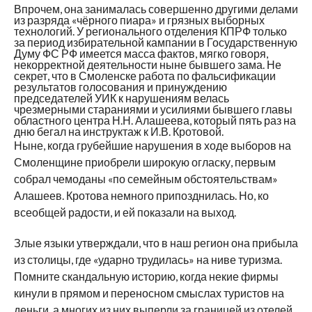
Впрочем, она занималась совершенно другими делами
из разряда «чёрного пиара» и грязных выборных
технологий. У регионального отделения КПРФ только
за период избирательной кампании в Государственную
Думу ФС РФ имеется масса фактов, мягко говоря,
некорректной деятельности ныне бывшего зама. Не
секрет, что в Смоленске работа по фальсификации
результатов голосования и принуждению
председателей УИК к нарушениям велась
чрезмерными стараниями и усилиями бывшего главы
областного центра Н.Н. Алашеева, который пять раз на
дню бегал на инструктаж к И.В. Кротовой.
Ныне, когда грубейшие нарушения в ходе выборов на
Смоленщине приобрели широкую огласку, первым
собрал чемоданы «по семейным обстоятельствам»
Алашеев. Кротова немного припозднилась. Но, ко
всеобщей радости, и ей показали на выход.
Злые языки утверждали, что в наш регион она прибыла
из столицы, где «ударно трудилась» на ниве туризма.
Помните скандальную историю, когда некие фирмы
кинули в прямом и переносном смыслах туристов на
деньги, а многих из них выперли за границей из отелей