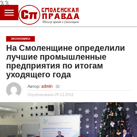
');
');
ГЛАВНАЯ
НОВОСТИ
ПРОИСШЕСТВИЯ
ПОЛИТИКА
КУЛЬТУРА
ЭКОНОМИКА
ОБЩЕСТВО
БЛОГИ
ЭКОНОМИКА
На Смоленщине определили
лучшие промышленные
предприятия по итогам
уходящего года
Автор:
admin
Опубликовано
29.12.2016