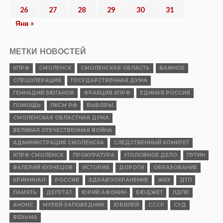
26
27
28
29
30
31
Янв »
МЕТКИ НОВОСТЕЙ
КПРФ
СМОЛЕНСК
СМОЛЕНСКАЯ ОБЛАСТЬ
ВАЖНОЕ
СПЕЦОПЕРАЦИЯ
ГОСУДАРСТВЕННАЯ ДУМА
ГЕННАДИЙ ЗЮГАНОВ
ФРАКЦИЯ КПРФ
ЕДИНАЯ РОССИЯ
ПОМОЩЬ
ЛКСМ РФ
ВЫБОРЫ
СМОЛЕНСКАЯ ОБЛАСТНАЯ ДУМА
ВЕЛИКАЯ ОТЕЧЕСТВЕННАЯ ВОЙНА
АДМИНИСТРАЦИЯ СМОЛЕНСКА
СЛЕДСТВЕННЫЙ КОМИТЕТ
КПРФ СМОЛЕНСК
ПРОКУРАТУРА
УГОЛОВНОЕ ДЕЛО
ПУТИН
ВАЛЕРИЙ КУЗНЕЦОВ
ИСТОРИЯ
ДОРОГИ
ОБРАЗОВАНИЕ
КРИМИНАЛ
РОССИЯ
ЗДРАВООХРАНЕНИЕ
ЖКХ
ДТП
ПАМЯТЬ
ДЕПУТАТ
ЮРИЙ АФОНИН
БЮДЖЕТ
ЛДПР
АНОНС
МУЗЕЙ-ЗАПОВЕДНИК
ЮБИЛЕЙ
СССР
СУД
ВЯЗЬМА