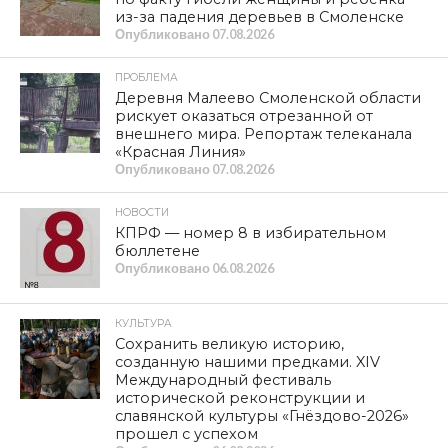
из-за падения деревьев в Смоленске
Опубликовано
07.08.2026
ПРОБЛЕМА
Деревня Малеево Смоленской области
рискует оказаться отрезанной от
внешнего мира. Репортаж телеканала
«Красная Линия»
Опубликовано
07.08.2026
НОВОСТИ
КПРФ — номер 8 в избирательном
бюллетене
Опубликовано
06.08.2026
КУЛЬТУРА
Сохранить великую историю,
созданную нашими предками. XIV
Международный фестиваль
исторической реконструкции и
славянской культуры «Гнёздово-2026»
прошел с успехом