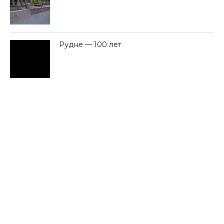
Рудне — 100 лет
Деревня Малеево Смоленской
области рискует оказаться
отрезанной от внешнего мира.
Репортаж телеканала «Красная
Линия»
«Единая Россия» продолжает «оптимизировать» школы
в Смоленской области
76 -летняя смолянка попалась на уловку интернет-
мошенников
ПОПУЛЯРНЫЕ НОВОСТИ