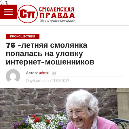
');
');
ГЛАВНАЯ
НОВОСТИ
ПРОИСШЕСТВИЯ
ПОЛИТИКА
КУЛЬТУРА
ЭКОНОМИКА
ОБЩЕСТВО
БЛОГИ
ПРОИСШЕСТВИЯ
76 -летняя смолянка
попалась на уловку
интернет-мошенников
Автор:
admin
Опубликовано
21.03.2017