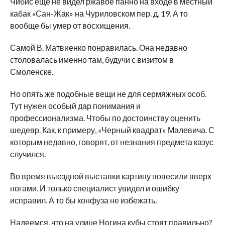
Чибис еще не видел ржавое панно на входе в местный
кабак «Сан-Жак» на Чуриловском пер. д. 19. А то
вообще бы умер от восхищения.
Самой В. Матвиенко понравилась. Она недавно
столовалась именно там, будучи с визитом в
Смоленске.
Но опять же подобные вещи не для сермяжных особ.
Тут нужен особый дар понимания и
профессионализма. Чтобы по достоинству оценить
шедевр. Как, к примеру, «Черный квадрат» Малевича. С
которым недавно, говорят, от незнания предмета казус
случился.
Во время выездной выставки картину повесили вверх
ногами. И только специалист увидел и ошибку
исправил. А то бы конфуза не избежать.
Надеемся, что на улице Ногина кубы стоят правильно?