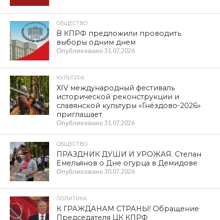
ОБЩЕСТВО
В КПРФ предложили проводить
выборы одним днем
Опубликовано
31.07.2026
КУЛЬТУРА
XIV международный фестиваль
исторической реконструкции и
славянской культуры «Гнёздово-2026»
приглашает
Опубликовано
31.07.2026
ОБЩЕСТВО
ПРАЗДНИК ДУШИ И УРОЖАЯ. Степан
Емельянов о Дне огурца в Демидове
Опубликовано
30.07.2026
ПОЛИТИКА
К ГРАЖДАНАМ СТРАНЫ! Обращение
Председателя ЦК КПРФ