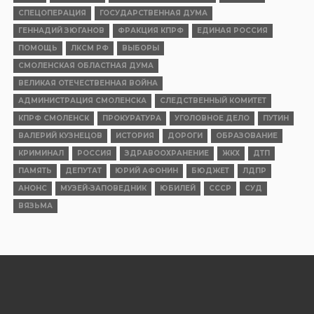
СПЕЦОПЕРАЦИЯ
ГОСУДАРСТВЕННАЯ ДУМА
ГЕННАДИЙ ЗЮГАНОВ
ФРАКЦИЯ КПРФ
ЕДИНАЯ РОССИЯ
ПОМОЩЬ
ЛКСМ РФ
ВЫБОРЫ
СМОЛЕНСКАЯ ОБЛАСТНАЯ ДУМА
ВЕЛИКАЯ ОТЕЧЕСТВЕННАЯ ВОЙНА
АДМИНИСТРАЦИЯ СМОЛЕНСКА
СЛЕДСТВЕННЫЙ КОМИТЕТ
КПРФ СМОЛЕНСК
ПРОКУРАТУРА
УГОЛОВНОЕ ДЕЛО
ПУТИН
ВАЛЕРИЙ КУЗНЕЦОВ
ИСТОРИЯ
ДОРОГИ
ОБРАЗОВАНИЕ
КРИМИНАЛ
РОССИЯ
ЗДРАВООХРАНЕНИЕ
ЖКХ
ДТП
ПАМЯТЬ
ДЕПУТАТ
ЮРИЙ АФОНИН
БЮДЖЕТ
ЛДПР
АНОНС
МУЗЕЙ-ЗАПОВЕДНИК
ЮБИЛЕЙ
СССР
СУД
ВЯЗЬМА