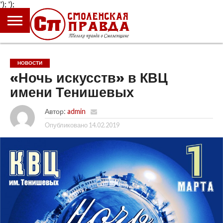
');
');
ГЛАВНАЯ
НОВОСТИ
ПРОИСШЕСТВИЯ
ПОЛИТИКА
КУЛЬТУРА
ЭКОНОМИКА
ОБЩЕСТВО
БЛОГИ
НОВОСТИ
«Ночь искусств» в КВЦ
имени Тенишевых
Автор:
admin
Опубликовано
14.02.2019