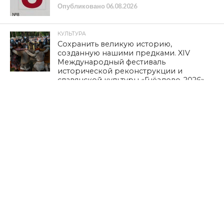
Опубликовано
06.08.2026
КУЛЬТУРА
Сохранить великую историю,
созданную нашими предками. XIV
Международный фестиваль
исторической реконструкции и
славянской культуры «Гнёздово-2026»
прошел с успехом
Опубликовано
06.08.2026
ОБЩЕСТВО
Геннадий Зюганов наградил призеров
турнира по волейболу
Опубликовано
05.08.2026
КУЛЬТУРА
Исторический музей приглашает на
экскурсию «Я родом из Смоленска»
Опубликовано
05.08.2026