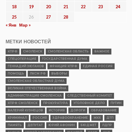
18
19
20
21
22
23
24
25
26
27
28
« Янв
Мар »
МЕТКИ НОВОСТЕЙ
КПРФ
СМОЛЕНСК
СМОЛЕНСКАЯ ОБЛАСТЬ
ВАЖНОЕ
СПЕЦОПЕРАЦИЯ
ГОСУДАРСТВЕННАЯ ДУМА
ГЕННАДИЙ ЗЮГАНОВ
ФРАКЦИЯ КПРФ
ЕДИНАЯ РОССИЯ
ПОМОЩЬ
ЛКСМ РФ
ВЫБОРЫ
СМОЛЕНСКАЯ ОБЛАСТНАЯ ДУМА
ВЕЛИКАЯ ОТЕЧЕСТВЕННАЯ ВОЙНА
АДМИНИСТРАЦИЯ СМОЛЕНСКА
СЛЕДСТВЕННЫЙ КОМИТЕТ
КПРФ СМОЛЕНСК
ПРОКУРАТУРА
УГОЛОВНОЕ ДЕЛО
ПУТИН
ВАЛЕРИЙ КУЗНЕЦОВ
ИСТОРИЯ
ДОРОГИ
ОБРАЗОВАНИЕ
КРИМИНАЛ
РОССИЯ
ЗДРАВООХРАНЕНИЕ
ЖКХ
ДТП
ПАМЯТЬ
ДЕПУТАТ
ЮРИЙ АФОНИН
БЮДЖЕТ
ЛДПР