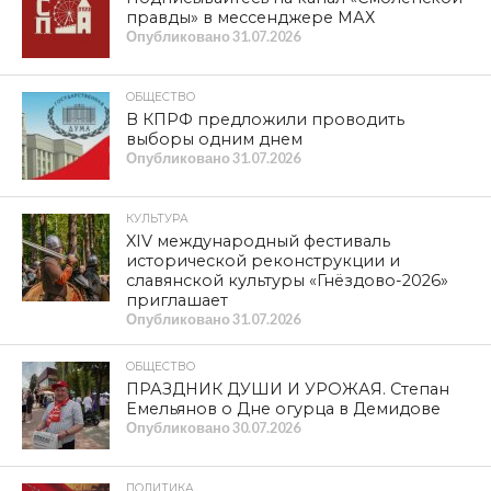
правды» в мессенджере МАХ
Опубликовано
31.07.2026
ОБЩЕСТВО
В КПРФ предложили проводить
выборы одним днем
Опубликовано
31.07.2026
КУЛЬТУРА
XIV международный фестиваль
исторической реконструкции и
славянской культуры «Гнёздово-2026»
приглашает
Опубликовано
31.07.2026
ОБЩЕСТВО
ПРАЗДНИК ДУШИ И УРОЖАЯ. Степан
Емельянов о Дне огурца в Демидове
Опубликовано
30.07.2026
ПОЛИТИКА