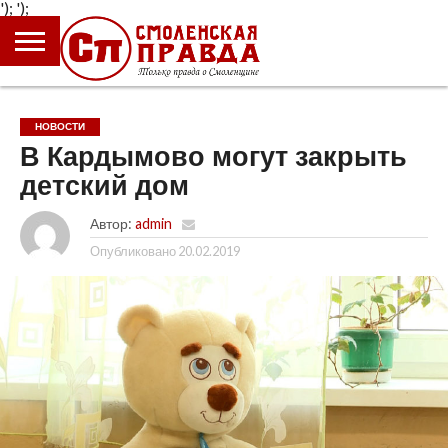
');
');
ГЛАВНАЯ
НОВОСТИ
ПРОИСШЕСТВИЯ
ПОЛИТИКА
КУЛЬТУРА
ЭКОНОМИКА
ОБЩЕСТВО
БЛОГИ
НОВОСТИ
В Кардымово могут закрыть
детский дом
Автор:
admin
Опубликовано
20.02.2019