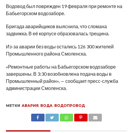
SHARE
TWEET
SHARE
SHARE
EMAIL
Водовод был поврежден 19 февраля при ремонте на
Бабьегорском водозаборе.
Бригада аварийщиков выяснила, что сломана
задвижка. В её корпусе образовалась трещина.
Из-за аварии без воды остались 126 300 жителей
Промышленного района Смоленска.
«Ремонтные работы на Бабьегорском водозаборе
завершены. В 3:30 возобновлена подача воды в
Промышленный район», — сообщает пресс-служба
администрации Смоленска.
МЕТКИ
АВАРИЯ
,
ВОДА
,
ВОДОПРОВОД
SHARE
TWEET
SHARE
SHARE
EMAIL