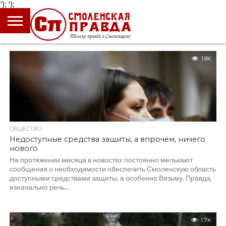
');
');
ГЛАВНАЯ
НОВОСТИ
ПРОИСШЕСТВИЯ
ПОЛИТИКА
КУЛЬТУРА
ЭКОНОМИКА
ОБЩЕСТВО
БЛОГИ
1.8K
ОБЩЕСТВО
Недоступные средства защиты, а впрочем, ничего
нового
На протяжении месяца в новостях постоянно мелькают
сообщения о необходимости обеспечить Смоленскую область
доступными средствами защиты, а особенно Вязьму. Правда,
изначально речь...
1.7K