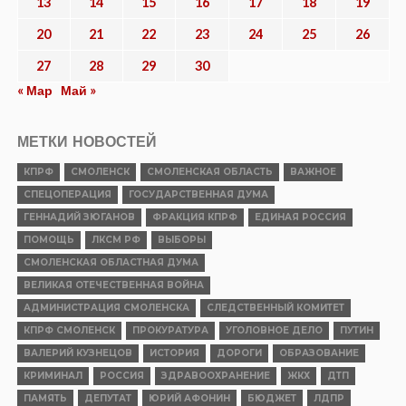
13
14
15
16
17
18
19
20
21
22
23
24
25
26
27
28
29
30
« Мар
Май »
МЕТКИ НОВОСТЕЙ
КПРФ
СМОЛЕНСК
СМОЛЕНСКАЯ ОБЛАСТЬ
ВАЖНОЕ
СПЕЦОПЕРАЦИЯ
ГОСУДАРСТВЕННАЯ ДУМА
ГЕННАДИЙ ЗЮГАНОВ
ФРАКЦИЯ КПРФ
ЕДИНАЯ РОССИЯ
ПОМОЩЬ
ЛКСМ РФ
ВЫБОРЫ
СМОЛЕНСКАЯ ОБЛАСТНАЯ ДУМА
ВЕЛИКАЯ ОТЕЧЕСТВЕННАЯ ВОЙНА
АДМИНИСТРАЦИЯ СМОЛЕНСКА
СЛЕДСТВЕННЫЙ КОМИТЕТ
КПРФ СМОЛЕНСК
ПРОКУРАТУРА
УГОЛОВНОЕ ДЕЛО
ПУТИН
ВАЛЕРИЙ КУЗНЕЦОВ
ИСТОРИЯ
ДОРОГИ
ОБРАЗОВАНИЕ
КРИМИНАЛ
РОССИЯ
ЗДРАВООХРАНЕНИЕ
ЖКХ
ДТП
ПАМЯТЬ
ДЕПУТАТ
ЮРИЙ АФОНИН
БЮДЖЕТ
ЛДПР