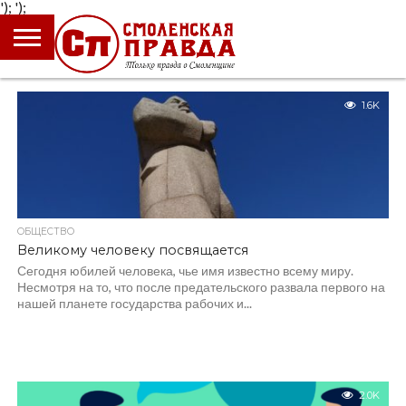
');
');
ГЛАВНАЯ
НОВОСТИ
ПРОИСШЕСТВИЯ
ПОЛИТИКА
КУЛЬТУРА
ЭКОНОМИКА
ОБЩЕСТВО
БЛОГИ
1.6K
ОБЩЕСТВО
Великому человеку посвящается
Сегодня юбилей человека, чье имя известно всему миру.
Несмотря на то, что после предательского развала первого на
нашей планете государства рабочих и...
2.0K