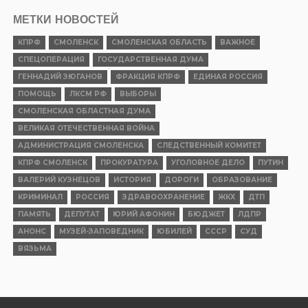
МЕТКИ НОВОСТЕЙ
КПРФ
СМОЛЕНСК
СМОЛЕНСКАЯ ОБЛАСТЬ
ВАЖНОЕ
СПЕЦОПЕРАЦИЯ
ГОСУДАРСТВЕННАЯ ДУМА
ГЕННАДИЙ ЗЮГАНОВ
ФРАКЦИЯ КПРФ
ЕДИНАЯ РОССИЯ
ПОМОЩЬ
ЛКСМ РФ
ВЫБОРЫ
СМОЛЕНСКАЯ ОБЛАСТНАЯ ДУМА
ВЕЛИКАЯ ОТЕЧЕСТВЕННАЯ ВОЙНА
АДМИНИСТРАЦИЯ СМОЛЕНСКА
СЛЕДСТВЕННЫЙ КОМИТЕТ
КПРФ СМОЛЕНСК
ПРОКУРАТУРА
УГОЛОВНОЕ ДЕЛО
ПУТИН
ВАЛЕРИЙ КУЗНЕЦОВ
ИСТОРИЯ
ДОРОГИ
ОБРАЗОВАНИЕ
КРИМИНАЛ
РОССИЯ
ЗДРАВООХРАНЕНИЕ
ЖКХ
ДТП
ПАМЯТЬ
ДЕПУТАТ
ЮРИЙ АФОНИН
БЮДЖЕТ
ЛДПР
АНОНС
МУЗЕЙ-ЗАПОВЕДНИК
ЮБИЛЕЙ
СССР
СУД
ВЯЗЬМА