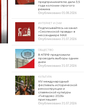
предпринимателю дали 3,5
года колонии строгого
режима
Опубликовано
01.08.2026
ИНТЕРНЕТ И СМИ
Подписывайтесь на канал
«Смоленской правды» в
мессенджере МАХ
Опубликовано
31.07.2026
ОБЩЕСТВО
В КПРФ предложили
проводить выборы одним
днем
Опубликовано
31.07.2026
КУЛЬТУРА
XIV международный
фестиваль исторической
реконструкции и
славянской культуры
«Гнёздово-2026»
приглашает
Опубликовано
31.07.2026