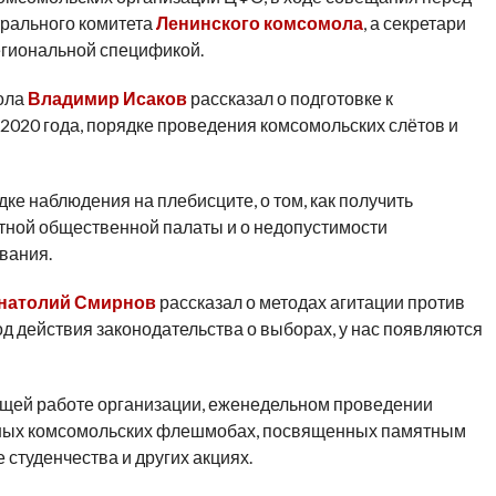
рального комитета
Ленинского комсомола
, а секретари
егиональной спецификой.
ола
Владимир Исаков
рассказал о подготовке к
2020 года, порядке проведения комсомольских слётов и
ке наблюдения на плебисците, о том, как получить
тной общественной палаты и о недопустимости
вания.
натолий Смирнов
рассказал о методах агитации против
од действия законодательства о выборах, у нас появляются
ущей работе организации, еженедельном проведении
льных комсомольских флешмобах, посвященных памятным
 студенчества и других акциях.