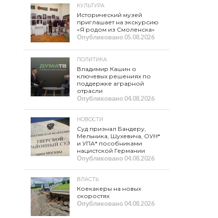
КУЛЬТУРА
Исторический музей
приглашает на экскурсию
«Я родом из Смоленска»
Опубликовано
05.08.2026
ПОЛИТИКА
Владимир Кашин о
ключевых решениях по
поддержке аграрной
отрасли
Опубликовано
04.08.2026
НОВОСТИ
Суд признал Бандеру,
Мельника, Шухевича, ОУН*
и УПА* пособниками
нацистской Германии
Опубликовано
04.08.2026
ВЛАСТЬ
Коекакеры на новых
скоростях
Опубликовано
04.08.2026