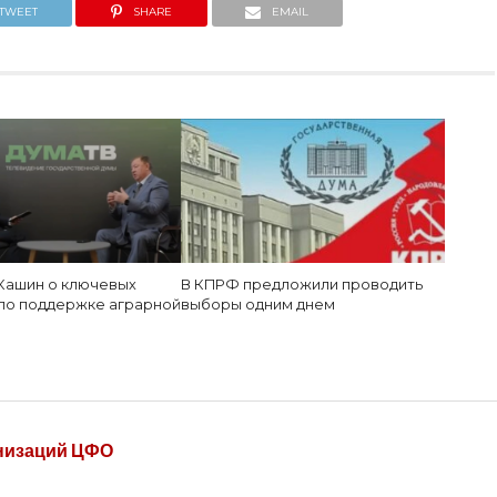
TWEET
SHARE
EMAIL
Кашин о ключевых
В КПРФ предложили проводить
по поддержке аграрной
выборы одним днем
низаций ЦФО