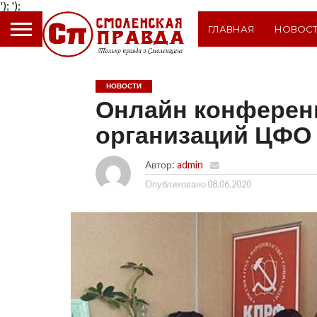
');
');
ГЛАВНАЯ
НОВОС
НОВОСТИ
Онлайн конферен
организаций ЦФО
Автор:
admin
Опубликовано
08.06.2020