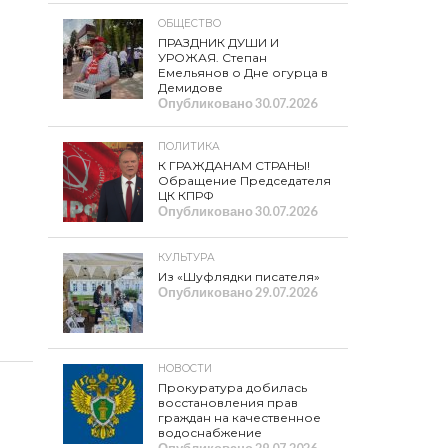
ОБЩЕСТВО
ПРАЗДНИК ДУШИ И
УРОЖАЯ. Степан
Емельянов о Дне огурца в
Демидове
Опубликовано
30.07.2026
ПОЛИТИКА
К ГРАЖДАНАМ СТРАНЫ!
Обращение Председателя
ЦК КПРФ
Опубликовано
30.07.2026
КУЛЬТУРА
Из «Шуфлядки писателя»
Опубликовано
29.07.2026
НОВОСТИ
Прокуратура добилась
восстановления прав
граждан на качественное
водоснабжение