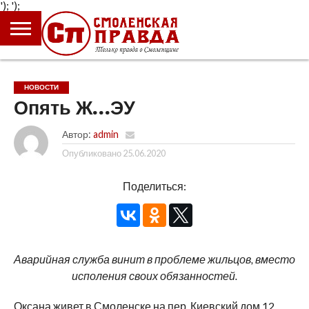
');
');
ГЛАВНАЯ
НОВОСТИ
ПРОИСШЕСТВИЯ
ПОЛИТИКА
КУЛЬТУРА
ЭКОНОМИКА
ОБЩЕСТВО
БЛОГИ
НОВОСТИ
Опять Ж…ЭУ
Автор:
admin
Опубликовано
25.06.2020
Поделиться:
Аварийная служба винит в проблеме жильцов, вместо
исполения своих обязанностей.
Оксана живет в Смоленске на пер. Киевский дом 12.