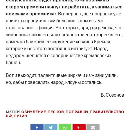
скором времени начнут не работать, а заниматься
поисками преемника
«. Во-первых, все поправки уже
приняты пропутинским большинством и само
голосование – фикция. Во-вторых, вряд ли речь идет о
чиновниках низшего или среднего звена, скорее всего,
намек на ближайшее окружение хозяина Кремля,
которое и без этого постоянно интригует. Народ
недаром шепчется о соперничестве кремлевских
башен.
Вот и выходит: талантливые циркачи из жизни ушли,
но, дабы повеселить народ, клоуны остались.
В. Созонов
МЕТКИ
ОБНУЛЕНИЕ
,
ПЕСКОВ
,
ПОПРАВКИ
,
ПРАВИТЕЛЬСТВО
РФ
,
ПУТИН