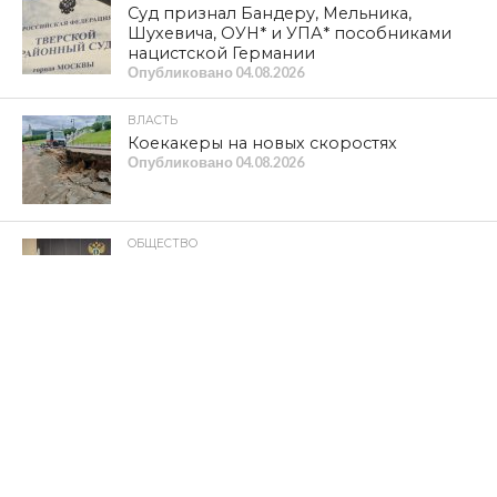
Суд признал Бандеру, Мельника,
Шухевича, ОУН* и УПА* пособниками
нацистской Германии
Опубликовано
04.08.2026
ВЛАСТЬ
Коекакеры на новых скоростях
Опубликовано
04.08.2026
ОБЩЕСТВО
В прокуратуре Смоленской области
подведены итоги работы за первое
полугодие 2026 года
Опубликовано
03.08.2026
ОБЩЕСТВО
Навечно в памяти народной
Опубликовано
03.08.2026
ПОЛИТИКА