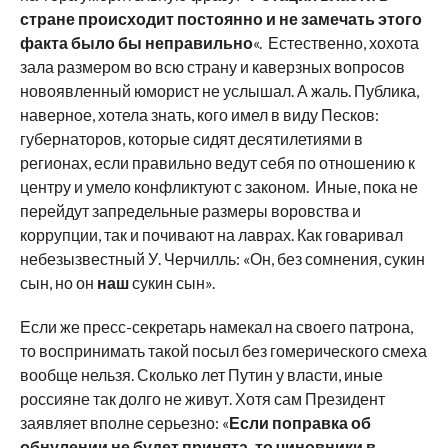
стране происходит постоянно и не замечать этого
факта было бы неправильно
«. Естественно, хохота
зала размером во всю страну и каверзных вопросов
новоявленный юморист не услышал. А жаль. Публика,
наверное, хотела знать, кого имел в виду Песков:
губернаторов, которые сидят десятилетиями в
регионах, если правильно ведут себя по отношению к
центру и умело конфликтуют с законом. Иные, пока не
перейдут запредельные размеры воровства и
коррупции, так и почивают на лаврах. Как говаривал
небезызвестный У. Черчилль: «Он, без сомнения, сукин
сын, но он
наш
сукин сын».
Если же пресс-секретарь намекал на своего патрона,
то воспринимать такой посыл без гомерического смеха
вообще нельзя. Сколько лет Путин у власти, иные
россияне так долго не живут. Хотя сам Президент
заявляет вполне серьезно: «
Если поправка об
обнулении не будет принята, то чиновники в