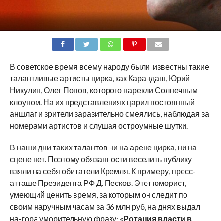
SHARE
TWEET
SHARE
SHARE
EMAIL
В советское время всему народу были известны такие
талантливые артисты цирка, как Карандаш, Юрий
Никулин, Олег Попов, которого нарекли Солнечным
клоуном. На их представлениях царил постоянный
аншлаг и зрители заразительно смеялись, наблюдая за
номерами артистов и слушая остроумные шутки.
В наши дни таких талантов ни на арене цирка, ни на
сцене нет. Поэтому обязанности веселить публику
взяли на себя обитатели Кремля. К примеру, пресс-
атташе Президента РФ Д. Песков. Этот юморист,
умеющий ценить время, за которым он следит по
своим наручным часам за 36 млн руб, на днях выдал
на-гора уморительную фразу: «
Ротация власти в