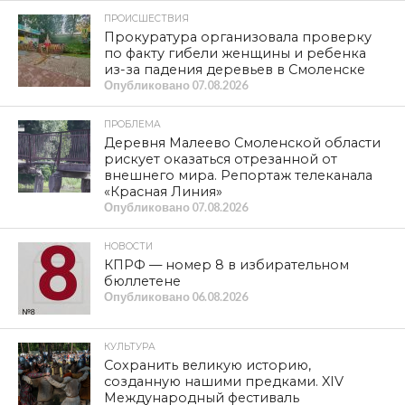
ПРОИСШЕСТВИЯ
Прокуратура организовала проверку
по факту гибели женщины и ребенка
из-за падения деревьев в Смоленске
Опубликовано
07.08.2026
ПРОБЛЕМА
Деревня Малеево Смоленской области
рискует оказаться отрезанной от
внешнего мира. Репортаж телеканала
«Красная Линия»
Опубликовано
07.08.2026
НОВОСТИ
КПРФ — номер 8 в избирательном
бюллетене
Опубликовано
06.08.2026
КУЛЬТУРА
Сохранить великую историю,
созданную нашими предками. XIV
Международный фестиваль