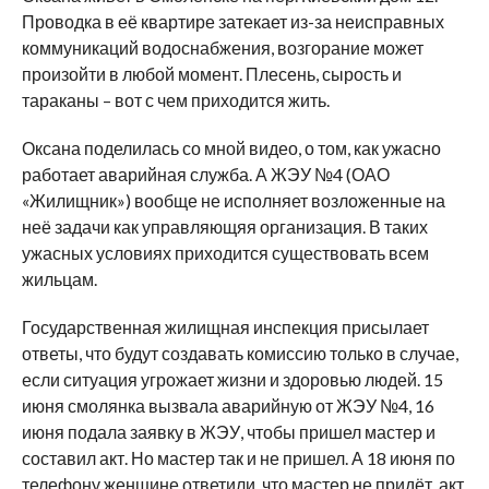
Проводка в её квартире затекает из-за неисправных
коммуникаций водоснабжения, возгорание может
произойти в любой момент. Плесень, сырость и
тараканы – вот с чем приходится жить.
Оксана поделилась со мной видео, о том, как ужасно
работает аварийная служба. А ЖЭУ №4 (ОАО
«Жилищник») вообще не исполняет возложенные на
неё задачи как управляющяя организация. В таких
ужасных условиях приходится существовать всем
жильцам.
Государственная жилищная инспекция присылает
ответы, что будут создавать комиссию только в случае,
если ситуация угрожает жизни и здоровью людей. 15
июня смолянка вызвала аварийную от ЖЭУ №4, 16
июня подала заявку в ЖЭУ, чтобы пришел мастер и
составил акт. Но мастер так и не пришел. А 18 июня по
телефону женщине ответили, что мастер не придёт, акт