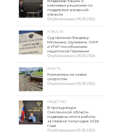
Владимир Кашин о
ключевых решениях по
поддержке аграрной
отрасли
Опубликовано
04.08.2026
НОВОСТИ
Суд признал Бандеру,
Мельника, Шухевича, ОУН*
и УПА* пособниками
нацистской Германии
Опубликовано
04.08.2026
ВЛАСТЬ
Коекакеры на новых
скоростях
Опубликовано
04.08.2026
ОБЩЕСТВО
В прокуратуре
Смоленской области
подведены итоги работы
за первое полугодие 2026
года
Опубликовано
03.08.2026