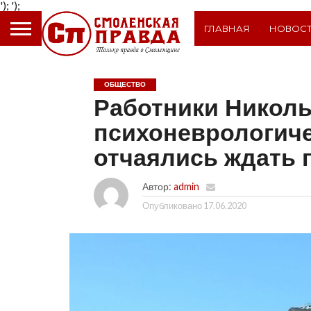
');
');
ГЛАВНАЯ
НОВОС
ОБЩЕСТВО
Работники Николь
психоневрологиче
отчаялись ждать 
Автор:
admin
Опубликовано
17.06.2020