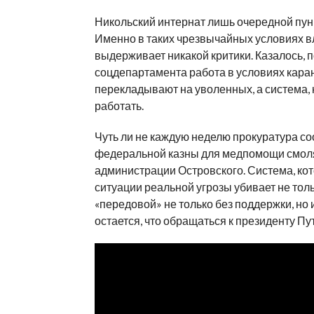
Никольский интернат лишь очередной пунк
Именно в таких чрезвычайных условиях вла
выдерживает никакой критики. Казалось, 
соцдепартамента работа в условиях каран
перекладывают на уволенных, а система, 
работать.
Чуть ли не каждую неделю прокуратура со
федеральной казны для медпомощи смолян
администрации Островского. Система, кот
ситуации реальной угрозы убивает не тол
«передовой» не только без поддержки, но
остается, что обращаться к президенту Пу