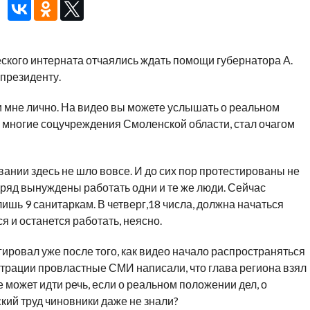
ского интерната отчаялись ждать помощи губернатора А.
президенту.
и мне лично. На видео вы можете услышать о реальном
 и многие соцучреждения Смоленской области, стал очагом
вании здесь не шло вовсе. И до сих пор протестированы не
дряд вынуждены работать одни и те же люди. Сейчас
ишь 9 санитаркам. В четверг,18 числа, должна начаться
ся и останется работать, неясно.
ировал уже после того, как видео начало распространяться
страции провластные СМИ написали, что глава региона взял
е может идти речь, если о реальном положении дел, о
кий труд чиновники даже не знали?