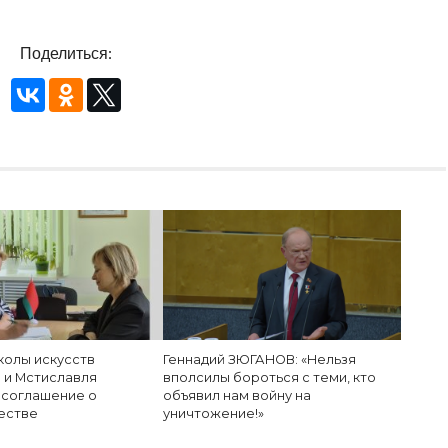
Поделиться:
колы искусств
Геннадий ЗЮГАНОВ: «Нельзя
 и Мстиславля
вполсилы бороться с теми, кто
 соглашение о
объявил нам войну на
естве
уничтожение!»