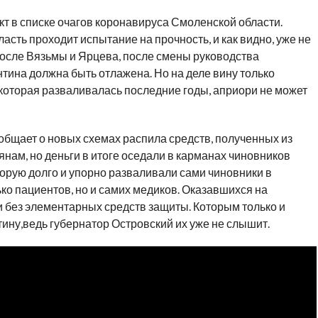
т в списке очагов коронавируса Смоленской области.
сть проходит испытание на прочность, и как видно, уже не
после Вязьмы и Ярцева, после смены руководства
тина должна быть отлажена. Но на деле вину только
которая разваливалась последние годы, априори не может
общает о новых схемах распила средств, полученных из
ам, но деньги в итоге оседали в карманах чиновников
орую долго и упорно разваливали сами чиновники в
ько пациентов, но и самих медиков. Оказавшихся на
 и без элементарных средств защиты. Которым только и
тину,ведь губернатор Островский их уже не слышит.