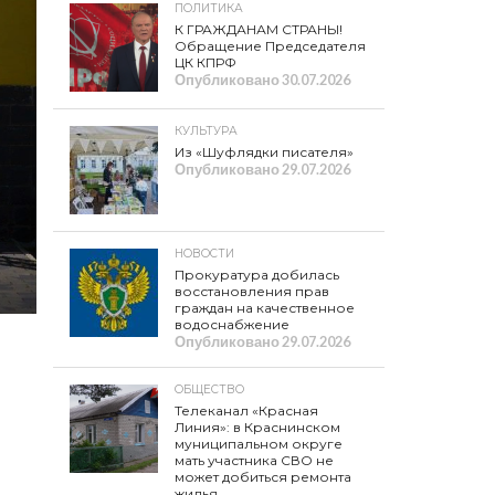
ПОЛИТИКА
К ГРАЖДАНАМ СТРАНЫ!
Обращение Председателя
ЦК КПРФ
Опубликовано
30.07.2026
КУЛЬТУРА
Из «Шуфлядки писателя»
Опубликовано
29.07.2026
НОВОСТИ
Прокуратура добилась
восстановления прав
граждан на качественное
водоснабжение
Опубликовано
29.07.2026
ОБЩЕСТВО
Телеканал «Красная
Линия»: в Краснинском
муниципальном округе
мать участника СВО не
может добиться ремонта
жилья