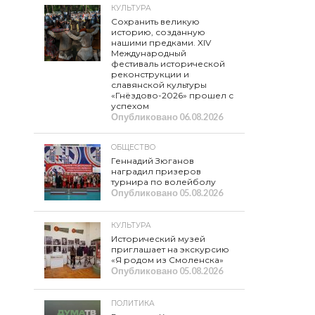
КУЛЬТУРА
Сохранить великую
историю, созданную
нашими предками. XIV
Международный
фестиваль исторической
реконструкции и
славянской культуры
«Гнёздово-2026» прошел с
успехом
Опубликовано
06.08.2026
ОБЩЕСТВО
Геннадий Зюганов
наградил призеров
турнира по волейболу
Опубликовано
05.08.2026
КУЛЬТУРА
Исторический музей
приглашает на экскурсию
«Я родом из Смоленска»
Опубликовано
05.08.2026
ПОЛИТИКА