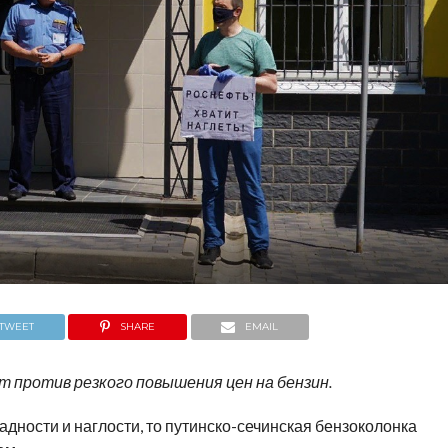
TWEET
SHARE
EMAIL
т против резкого повышения цен на бензин.
дности и наглости, то путинско-сечинская бензоколонка