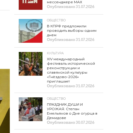
мессенджере МАХ
Опубликовано
31.07.2026
ОБЩЕСТВО
В КПРФ предложили
проводить выборы одним
днем
Опубликовано
31.07.2026
КУЛЬТУРА
XIV международный
фестиваль исторической
реконструкции и
славянской культуры
«Гнёздово-2026»
приглашает
Опубликовано
31.07.2026
ОБЩЕСТВО
ПРАЗДНИК ДУШИ И
УРОЖАЯ. Степан
Емельянов о Дне огурца в
Демидове
Опубликовано
30.07.2026