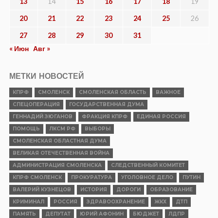
13
14
15
16
17
18
19
20
21
22
23
24
25
26
27
28
29
30
31
« Июн
Авг »
МЕТКИ НОВОСТЕЙ
КПРФ
СМОЛЕНСК
СМОЛЕНСКАЯ ОБЛАСТЬ
ВАЖНОЕ
СПЕЦОПЕРАЦИЯ
ГОСУДАРСТВЕННАЯ ДУМА
ГЕННАДИЙ ЗЮГАНОВ
ФРАКЦИЯ КПРФ
ЕДИНАЯ РОССИЯ
ПОМОЩЬ
ЛКСМ РФ
ВЫБОРЫ
СМОЛЕНСКАЯ ОБЛАСТНАЯ ДУМА
ВЕЛИКАЯ ОТЕЧЕСТВЕННАЯ ВОЙНА
АДМИНИСТРАЦИЯ СМОЛЕНСКА
СЛЕДСТВЕННЫЙ КОМИТЕТ
КПРФ СМОЛЕНСК
ПРОКУРАТУРА
УГОЛОВНОЕ ДЕЛО
ПУТИН
ВАЛЕРИЙ КУЗНЕЦОВ
ИСТОРИЯ
ДОРОГИ
ОБРАЗОВАНИЕ
КРИМИНАЛ
РОССИЯ
ЗДРАВООХРАНЕНИЕ
ЖКХ
ДТП
ПАМЯТЬ
ДЕПУТАТ
ЮРИЙ АФОНИН
БЮДЖЕТ
ЛДПР