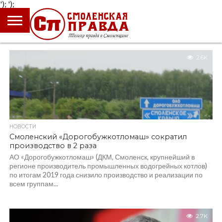
');
');
ГЛАВНАЯ
НОВОСТИ
ПРОИСШЕСТВИЯ
ПОЛИТИКА
КУЛЬТУРА
ЭКОНОМИКА
ОБЩЕСТВО
БЛОГИ
2.6K
НОВОСТИ
Смоленский «Дорогобужкотломаш» сократил
производство в 2 раза
АО «Дорогобужкотломаш» (ДКМ, Смоленск, крупнейший в
регионе производитель промышленных водогрейных котлов)
по итогам 2019 года снизило производство и реализации по
всем группам...
2.7K