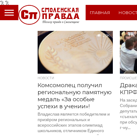
');
');
ГЛАВНАЯ
НОВОС
2.0K
НОВОСТИ
ПРОИСШЕ
Комсомолец получил
Драка
региональную памятную
КПРФ
медаль «За особые
На засе
успехи в учении»!
Собрани
депутат
Владислав является победителем и
«съехали
призёром региональных и
при обс
всероссийских этапов олимпиад
г-ну...
школьников, отличником Единого
государственного экзамена. «В