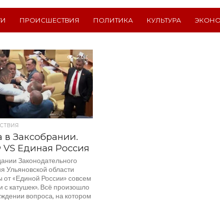
ТИ
ПРОИСШЕСТВИЯ
ПОЛИТИКА
КУЛЬТУРА
ЭКОН
2.0K
СТВИЯ
 в Заксобрании.
 VS Единая Россия
дании Законодательного
я Ульяновской области
ы от «Единой России» совсем
 с катушек». Всё произошло
уждении вопроса, на котором