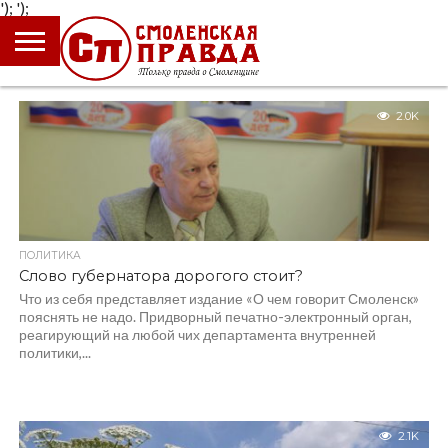
');
');
ГЛАВНАЯ
НОВОСТИ
ПРОИСШЕСТВИЯ
ПОЛИТИКА
КУЛЬТУРА
ЭКОНОМИКА
ОБЩЕСТВО
БЛОГИ
2.0K
ПОЛИТИКА
Слово губернатора дорогого стоит?
Что из себя представляет издание «О чем говорит Смоленск»
пояснять не надо. Придворный печатно-электронный орган,
реагирующий на любой чих департамента внутренней
политики,...
2.1K