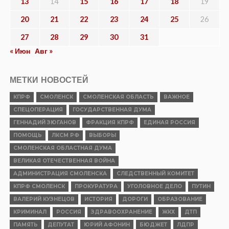
13
14
15
16
17
18
19
20
21
22
23
24
25
26
27
28
29
30
31
« Июн
Авг »
МЕТКИ НОВОСТЕЙ
КПРФ
СМОЛЕНСК
СМОЛЕНСКАЯ ОБЛАСТЬ
ВАЖНОЕ
СПЕЦОПЕРАЦИЯ
ГОСУДАРСТВЕННАЯ ДУМА
ГЕННАДИЙ ЗЮГАНОВ
ФРАКЦИЯ КПРФ
ЕДИНАЯ РОССИЯ
ПОМОЩЬ
ЛКСМ РФ
ВЫБОРЫ
СМОЛЕНСКАЯ ОБЛАСТНАЯ ДУМА
ВЕЛИКАЯ ОТЕЧЕСТВЕННАЯ ВОЙНА
АДМИНИСТРАЦИЯ СМОЛЕНСКА
СЛЕДСТВЕННЫЙ КОМИТЕТ
КПРФ СМОЛЕНСК
ПРОКУРАТУРА
УГОЛОВНОЕ ДЕЛО
ПУТИН
ВАЛЕРИЙ КУЗНЕЦОВ
ИСТОРИЯ
ДОРОГИ
ОБРАЗОВАНИЕ
КРИМИНАЛ
РОССИЯ
ЗДРАВООХРАНЕНИЕ
ЖКХ
ДТП
ПАМЯТЬ
ДЕПУТАТ
ЮРИЙ АФОНИН
БЮДЖЕТ
ЛДПР