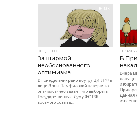
1.3K
ОБЩЕСТВО
БЕЗ РУБР
За ширмой
В Пр
необоснованного
накал
оптимизма
Вчера м
допущен
В понедельник рано поутру ЦИК РФ в
избират
лице Эллы Памфиловой наверняка
Пригорс
оптимистично заявит, что выборы в
Данная 
Государственную Думу ФС РФ
известна
восьмого созыва...