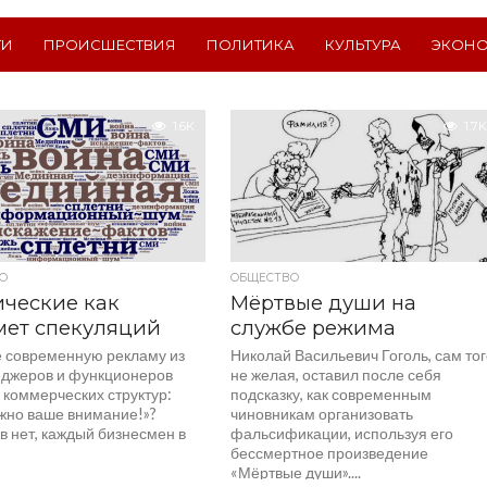
ТИ
ПРОИСШЕСТВИЯ
ПОЛИТИКА
КУЛЬТУРА
ЭКОН
1.6K
1.7K
О
ОБЩЕСТВО
ческие как
Мёртвые души на
мет спекуляций
службе режима
 современную рекламу из
Николай Васильевич Гоголь, сам то
еджеров и функционеров
не желая, оставил после себя
 коммерческих структур:
подсказку, как современным
жно ваше внимание!»?
чиновникам организовать
в нет, каждый бизнесмен в
фальсификации, используя его
бессмертное произведение
«Мёртвые души»....