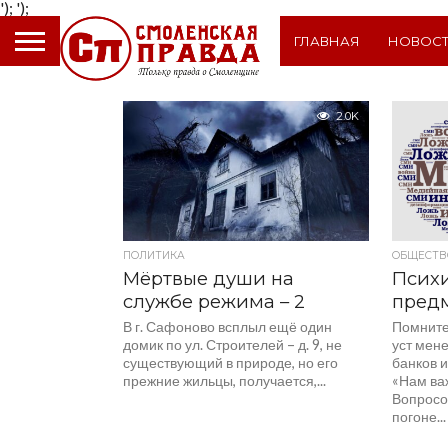
');
');
ГЛАВНАЯ
НОВОС
2.0K
ПОЛИТИКА
ОБЩЕСТВ
Мёртвые души на
Психи
службе режима – 2
пред
В г. Сафоново всплыл ещё один
Помните
домик по ул. Строителей – д. 9, не
уст мен
существующий в природе, но его
банков и
прежние жильцы, получается,...
«Нам ва
Вопросо
погоне...