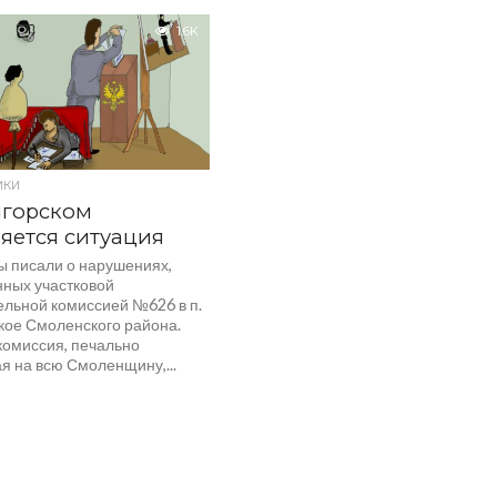
1.6K
ИКИ
игорском
яется ситуация
ы писали о нарушениях,
ных участковой
ельной комиссией №626 в п.
кое Смоленского района.
комиссия, печально
я на всю Смоленщину,...