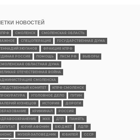
ЕТКИ НОВОСТЕЙ
КПРФ
СМОЛЕНСК
СМОЛЕНСКАЯ ОБЛАСТЬ
ВАЖНОЕ
СПЕЦОПЕРАЦИЯ
ГОСУДАРСТВЕННАЯ ДУМА
ГЕННАДИЙ ЗЮГАНОВ
ФРАКЦИЯ КПРФ
ЕДИНАЯ РОССИЯ
ПОМОЩЬ
ЛКСМ РФ
ВЫБОРЫ
СМОЛЕНСКАЯ ОБЛАСТНАЯ ДУМА
ВЕЛИКАЯ ОТЕЧЕСТВЕННАЯ ВОЙНА
АДМИНИСТРАЦИЯ СМОЛЕНСКА
СЛЕДСТВЕННЫЙ КОМИТЕТ
КПРФ СМОЛЕНСК
ПРОКУРАТУРА
УГОЛОВНОЕ ДЕЛО
ПУТИН
ВАЛЕРИЙ КУЗНЕЦОВ
ИСТОРИЯ
ДОРОГИ
ОБРАЗОВАНИЕ
КРИМИНАЛ
РОССИЯ
ЗДРАВООХРАНЕНИЕ
ЖКХ
ДТП
ПАМЯТЬ
ДЕПУТАТ
ЮРИЙ АФОНИН
БЮДЖЕТ
ЛДПР
АНОНС
МУЗЕЙ-ЗАПОВЕДНИК
ЮБИЛЕЙ
СССР