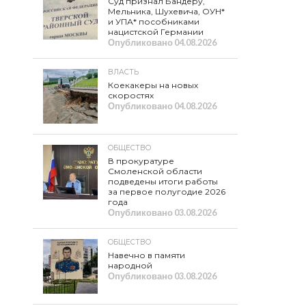
Суд признал Бандеру,
Мельника, Шухевича, ОУН*
и УПА* пособниками
нацистской Германии
Опубликовано
04.08.2026
ВЛАСТЬ
Коекакеры на новых
скоростях
Опубликовано
04.08.2026
ОБЩЕСТВО
В прокуратуре
Смоленской области
подведены итоги работы
за первое полугодие 2026
года
Опубликовано
03.08.2026
ОБЩЕСТВО
Навечно в памяти
народной
Опубликовано
03.08.2026