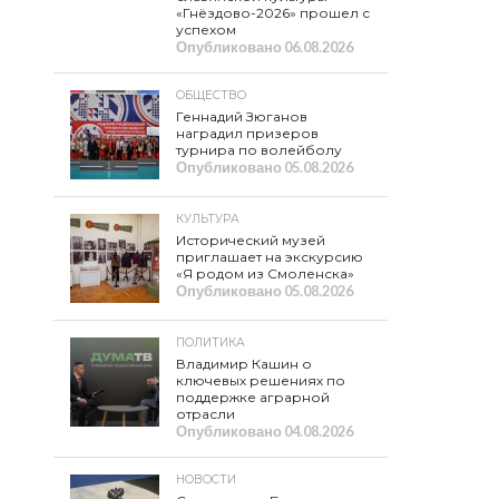
«Гнёздово-2026» прошел с
успехом
Опубликовано
06.08.2026
ОБЩЕСТВО
Геннадий Зюганов
наградил призеров
турнира по волейболу
Опубликовано
05.08.2026
КУЛЬТУРА
Исторический музей
приглашает на экскурсию
«Я родом из Смоленска»
Опубликовано
05.08.2026
ПОЛИТИКА
Владимир Кашин о
ключевых решениях по
поддержке аграрной
отрасли
Опубликовано
04.08.2026
НОВОСТИ