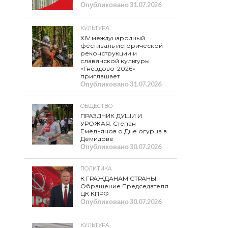
Опубликовано
31.07.2026
КУЛЬТУРА
XIV международный
фестиваль исторической
реконструкции и
славянской культуры
«Гнёздово-2026»
приглашает
Опубликовано
31.07.2026
ОБЩЕСТВО
ПРАЗДНИК ДУШИ И
УРОЖАЯ. Степан
Емельянов о Дне огурца в
Демидове
Опубликовано
30.07.2026
ПОЛИТИКА
К ГРАЖДАНАМ СТРАНЫ!
Обращение Председателя
ЦК КПРФ
Опубликовано
30.07.2026
КУЛЬТУРА