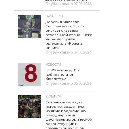
Опубликовано
07.08.2026
ПРОБЛЕМА
Деревня Малеево
Смоленской области
рискует оказаться
отрезанной от внешнего
мира. Репортаж
телеканала «Красная
Линия»
Опубликовано
07.08.2026
НОВОСТИ
КПРФ — номер 8 в
избирательном
бюллетене
Опубликовано
06.08.2026
КУЛЬТУРА
Сохранить великую
историю, созданную
нашими предками. XIV
Международный
фестиваль исторической
реконструкции и
славянской культуры