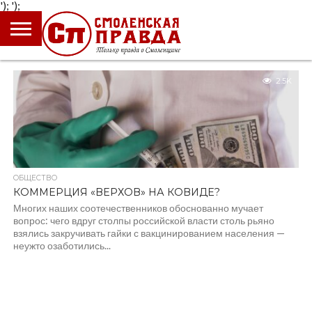
');
');
ГЛАВНАЯ
НОВОСТИ
ПРОИСШЕСТВИЯ
ПОЛИТИКА
КУЛЬТУРА
ЭКОНОМИКА
ОБЩЕСТВО
БЛОГИ
2.5K
ОБЩЕСТВО
КОММЕРЦИЯ «ВЕРХОВ» НА КОВИДЕ?
Многих наших соотечественников обоснованно мучает
вопрос: чего вдруг столпы российской власти столь рьяно
взялись закручивать гайки с вакцинированием населения —
неужто озаботились...