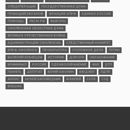
СПЕЦОПЕРАЦИЯ
ГОСУДАРСТВЕННАЯ ДУМА
ГЕННАДИЙ ЗЮГАНОВ
ФРАКЦИЯ КПРФ
ЕДИНАЯ РОССИЯ
ПОМОЩЬ
ЛКСМ РФ
ВЫБОРЫ
СМОЛЕНСКАЯ ОБЛАСТНАЯ ДУМА
ВЕЛИКАЯ ОТЕЧЕСТВЕННАЯ ВОЙНА
АДМИНИСТРАЦИЯ СМОЛЕНСКА
СЛЕДСТВЕННЫЙ КОМИТЕТ
КПРФ СМОЛЕНСК
ПРОКУРАТУРА
УГОЛОВНОЕ ДЕЛО
ПУТИН
ВАЛЕРИЙ КУЗНЕЦОВ
ИСТОРИЯ
ДОРОГИ
ОБРАЗОВАНИЕ
КРИМИНАЛ
РОССИЯ
ЗДРАВООХРАНЕНИЕ
ЖКХ
ДТП
ПАМЯТЬ
ДЕПУТАТ
ЮРИЙ АФОНИН
БЮДЖЕТ
ЛДПР
АНОНС
МУЗЕЙ-ЗАПОВЕДНИК
ЮБИЛЕЙ
СССР
СУД
ВЯЗЬМА