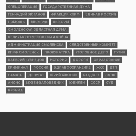
СПЕЦОПЕРАЦИЯ
ГОСУДАРСТВЕННАЯ ДУМА
ГЕННАДИЙ ЗЮГАНОВ
ФРАКЦИЯ КПРФ
ЕДИНАЯ РОССИЯ
ПОМОЩЬ
ЛКСМ РФ
ВЫБОРЫ
СМОЛЕНСКАЯ ОБЛАСТНАЯ ДУМА
ВЕЛИКАЯ ОТЕЧЕСТВЕННАЯ ВОЙНА
АДМИНИСТРАЦИЯ СМОЛЕНСКА
СЛЕДСТВЕННЫЙ КОМИТЕТ
КПРФ СМОЛЕНСК
ПРОКУРАТУРА
УГОЛОВНОЕ ДЕЛО
ПУТИН
ВАЛЕРИЙ КУЗНЕЦОВ
ИСТОРИЯ
ДОРОГИ
ОБРАЗОВАНИЕ
КРИМИНАЛ
РОССИЯ
ЗДРАВООХРАНЕНИЕ
ЖКХ
ДТП
ПАМЯТЬ
ДЕПУТАТ
ЮРИЙ АФОНИН
БЮДЖЕТ
ЛДПР
АНОНС
МУЗЕЙ-ЗАПОВЕДНИК
ЮБИЛЕЙ
СССР
СУД
ВЯЗЬМА