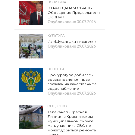
ПОЛИТИКА
К ГРАЖДАНАМ СТРАНЫ!
Обращение Председателя
ЦК КПРФ
Опубликовано
30.07.2026
КУЛЬТУРА
Из «Шуфлядки писателя»
Опубликовано
29.07.2026
НОВОСТИ
Прокуратура добилась
восстановления прав
граждан на качественное
водоснабжение
Опубликовано
29.07.2026
ОБЩЕСТВО
Телеканал «Красная
Линия»: в Краснинском
муниципальном округе
мать участника СВО не
может добиться ремонта
жилья