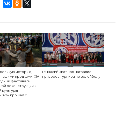
 великую историю,
Геннадий Зюганов наградил
 нашими предками. XIV
призеров турнира по волейболу
дный фестиваль
кой реконструкции и
й культуры
2026» прошел с