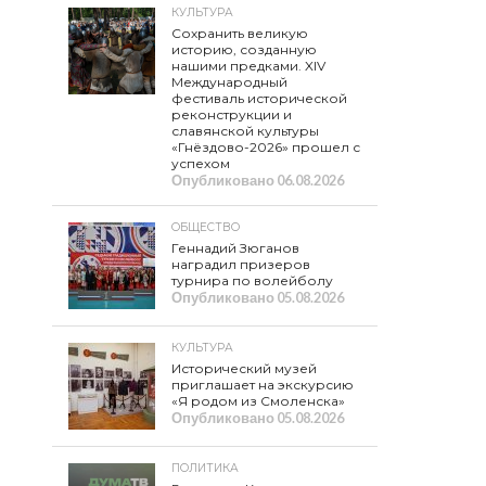
КУЛЬТУРА
Сохранить великую
историю, созданную
нашими предками. XIV
Международный
фестиваль исторической
реконструкции и
славянской культуры
«Гнёздово-2026» прошел с
успехом
Опубликовано
06.08.2026
ОБЩЕСТВО
Геннадий Зюганов
наградил призеров
турнира по волейболу
Опубликовано
05.08.2026
КУЛЬТУРА
Исторический музей
приглашает на экскурсию
«Я родом из Смоленска»
Опубликовано
05.08.2026
ПОЛИТИКА