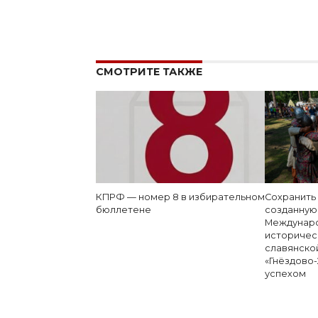
СМОТРИТЕ ТАКЖЕ
КПРФ — номер 8 в избирательном
Сохранить
бюллетене
созданную
Междунаро
историчес
славянско
«Гнёздово-
успехом