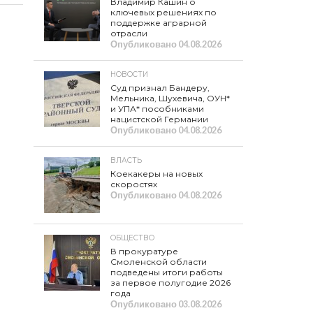
Владимир Кашин о
ключевых решениях по
поддержке аграрной
отрасли
Опубликовано
04.08.2026
НОВОСТИ
Суд признал Бандеру,
Мельника, Шухевича, ОУН*
и УПА* пособниками
нацистской Германии
Опубликовано
04.08.2026
ВЛАСТЬ
Коекакеры на новых
скоростях
Опубликовано
04.08.2026
ОБЩЕСТВО
В прокуратуре
Смоленской области
подведены итоги работы
за первое полугодие 2026
года
Опубликовано
03.08.2026