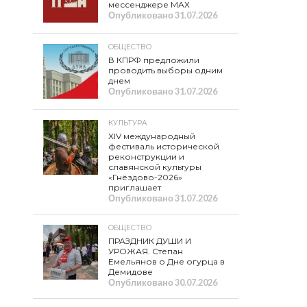
мессенджере МАХ
Опубликовано
31.07.2026
ОБЩЕСТВО
В КПРФ предложили
проводить выборы одним
днем
Опубликовано
31.07.2026
КУЛЬТУРА
XIV международный
фестиваль исторической
реконструкции и
славянской культуры
«Гнёздово-2026»
приглашает
Опубликовано
31.07.2026
ОБЩЕСТВО
ПРАЗДНИК ДУШИ И
УРОЖАЯ. Степан
Емельянов о Дне огурца в
Демидове
Опубликовано
30.07.2026