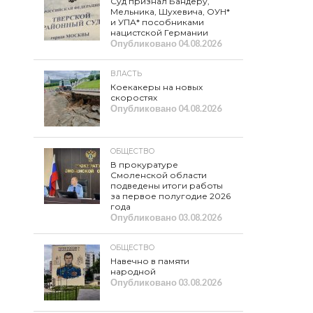
Суд признал Бандеру,
Мельника, Шухевича, ОУН*
и УПА* пособниками
нацистской Германии
Опубликовано
04.08.2026
ВЛАСТЬ
Коекакеры на новых
скоростях
Опубликовано
04.08.2026
ОБЩЕСТВО
В прокуратуре
Смоленской области
подведены итоги работы
за первое полугодие 2026
года
Опубликовано
03.08.2026
ОБЩЕСТВО
Навечно в памяти
народной
Опубликовано
03.08.2026