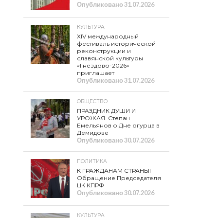
Опубликовано
31.07.2026
КУЛЬТУРА
XIV международный
фестиваль исторической
реконструкции и
славянской культуры
«Гнёздово-2026»
приглашает
Опубликовано
31.07.2026
ОБЩЕСТВО
ПРАЗДНИК ДУШИ И
УРОЖАЯ. Степан
Емельянов о Дне огурца в
Демидове
Опубликовано
30.07.2026
ПОЛИТИКА
К ГРАЖДАНАМ СТРАНЫ!
Обращение Председателя
ЦК КПРФ
Опубликовано
30.07.2026
КУЛЬТУРА