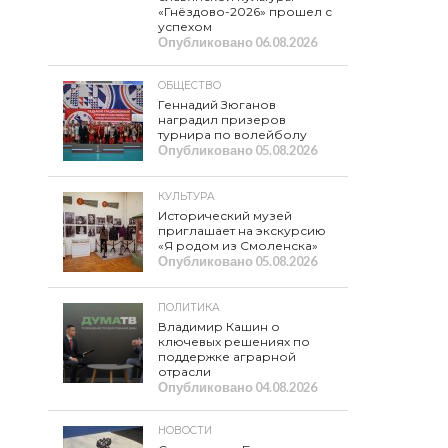
«Гнёздово-2026» прошел с
успехом
Опубликовано
06.08.2026
ОБЩЕСТВО
Геннадий Зюганов
наградил призеров
турнира по волейболу
Опубликовано
05.08.2026
КУЛЬТУРА
Исторический музей
приглашает на экскурсию
«Я родом из Смоленска»
Опубликовано
05.08.2026
ПОЛИТИКА
Владимир Кашин о
ключевых решениях по
поддержке аграрной
отрасли
Опубликовано
04.08.2026
НОВОСТИ