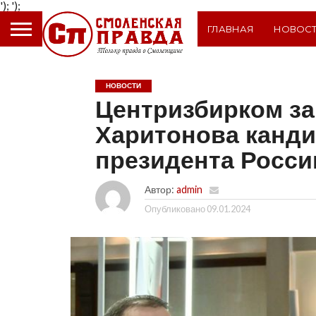
');
');
ГЛАВНАЯ
НОВОС
НОВОСТИ
Центризбирком за
Харитонова канди
президента Росси
Автор:
admin
Опубликовано
09.01.2024