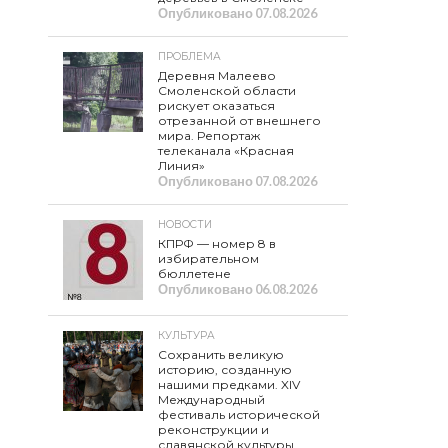
Опубликовано
07.08.2026
ПРОБЛЕМА
Деревня Малеево
Смоленской области
рискует оказаться
отрезанной от внешнего
мира. Репортаж
телеканала «Красная
Линия»
Опубликовано
07.08.2026
НОВОСТИ
КПРФ — номер 8 в
избирательном
бюллетене
Опубликовано
06.08.2026
КУЛЬТУРА
Сохранить великую
историю, созданную
нашими предками. XIV
Международный
фестиваль исторической
реконструкции и
славянской культуры