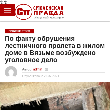
');
');
ГЛАВНАЯ
НОВОСТИ
ПРОИСШЕСТВИЯ
ПОЛИТИКА
КУЛЬТУРА
ЭКОНОМИКА
ОБЩЕСТВО
БЛОГИ
ПРОИСШЕСТВИЯ
По факту обрушения
лестничного пролета в жилом
доме в Вязьме возбуждено
уголовное дело
Автор:
admin
Опубликовано
24.07.2024