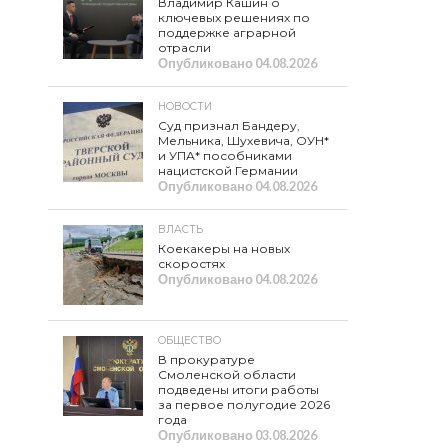
Владимир Кашин о
ключевых решениях по
поддержке аграрной
отрасли
Опубликовано
04.08.2026
НОВОСТИ
Суд признал Бандеру,
Мельника, Шухевича, ОУН*
и УПА* пособниками
нацистской Германии
Опубликовано
04.08.2026
ВЛАСТЬ
Коекакеры на новых
скоростях
Опубликовано
04.08.2026
ОБЩЕСТВО
В прокуратуре
Смоленской области
подведены итоги работы
за первое полугодие 2026
года
Опубликовано
03.08.2026