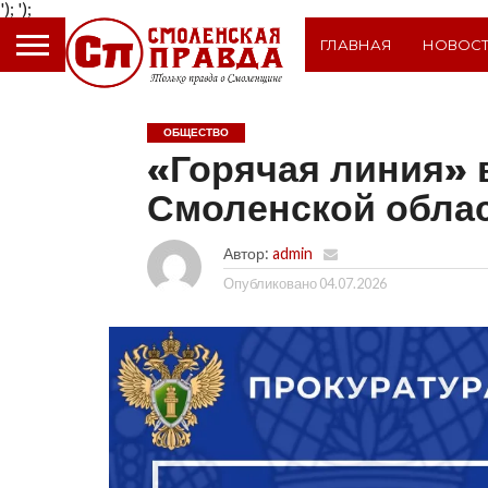
');
');
ГЛАВНАЯ
НОВОС
ОБЩЕСТВО
«Горячая линия» 
Смоленской обла
Автор:
admin
Опубликовано
04.07.2026