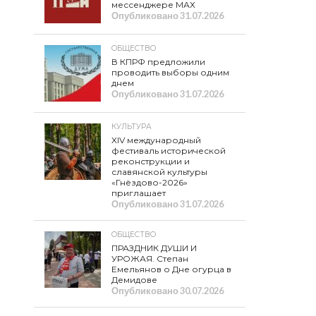
мессенджере МАХ
Опубликовано
31.07.2026
ОБЩЕСТВО
В КПРФ предложили
проводить выборы одним
днем
Опубликовано
31.07.2026
КУЛЬТУРА
XIV международный
фестиваль исторической
реконструкции и
славянской культуры
«Гнёздово-2026»
приглашает
Опубликовано
31.07.2026
ОБЩЕСТВО
ПРАЗДНИК ДУШИ И
УРОЖАЯ. Степан
Емельянов о Дне огурца в
Демидове
Опубликовано
30.07.2026