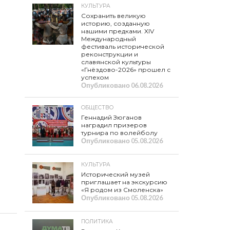
КУЛЬТУРА
Сохранить великую
историю, созданную
нашими предками. XIV
Международный
фестиваль исторической
реконструкции и
славянской культуры
«Гнёздово-2026» прошел с
успехом
Опубликовано
06.08.2026
ОБЩЕСТВО
Геннадий Зюганов
наградил призеров
турнира по волейболу
Опубликовано
05.08.2026
КУЛЬТУРА
Исторический музей
приглашает на экскурсию
«Я родом из Смоленска»
Опубликовано
05.08.2026
ПОЛИТИКА