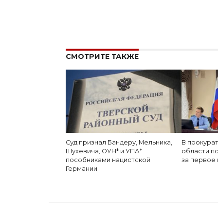
СМОТРИТЕ ТАКЖЕ
Суд признал Бандеру, Мельника,
В прокура
Шухевича, ОУН* и УПА*
области п
пособниками нацистской
за первое 
Германии
дата: 04.07.2026