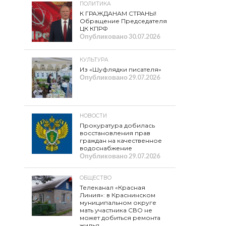
ПОЛИТИКА
К ГРАЖДАНАМ СТРАНЫ!
Обращение Председателя
ЦК КПРФ
Опубликовано
30.07.2026
КУЛЬТУРА
Из «Шуфлядки писателя»
Опубликовано
29.07.2026
НОВОСТИ
Прокуратура добилась
восстановления прав
граждан на качественное
водоснабжение
Опубликовано
29.07.2026
ОБЩЕСТВО
Телеканал «Красная
Линия»: в Краснинском
муниципальном округе
мать участника СВО не
может добиться ремонта
жилья