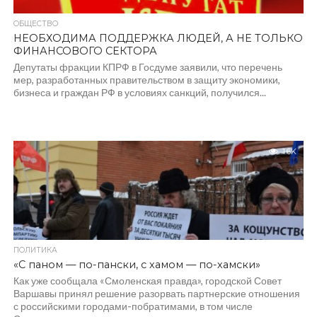
ОБЩЕСТВО
НЕОБХОДИМА ПОДДЕРЖКА ЛЮДЕЙ, А НЕ ТОЛЬКО
ФИНАНСОВОГО СЕКТОРА
Депутаты фракции КПРФ в Госдуме заявили, что перечень
мер, разработанных правительством в защиту экономики,
бизнеса и граждан РФ в условиях санкций, получился...
1.6K
ПОЛИТИКА
«С паном — по-пански, с хамом — по-хамски»
Как уже сообщала «Смоленская правда», городской Совет
Варшавы принял решение разорвать партнерские отношения
с российскими городами-побратимами, в том числе