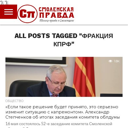
');
');
ГЛАВНАЯ
НОВОСТИ
ПРОИСШЕСТВИЯ
ПОЛИТИКА
КУЛЬТУРА
ЭКОНОМИКА
ОБЩЕСТВО
БЛОГИ
ALL POSTS TAGGED "ФРАКЦИЯ
КПРФ"
1.8K
ОБЩЕСТВО
«Если такое решение будет принято, это серьезно
изменит ситуацию с капремонтом». Александр
Степченков об итогах заседания комитета облдумы
16 мая состоялось 52-е заседание комитета Смоленской