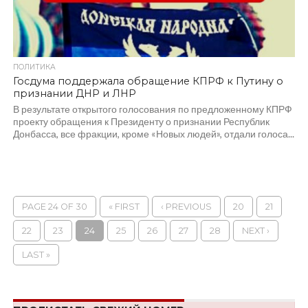
ПОЛИТИКА
Госдума поддержала обращение КПРФ к Путину о
признании ДНР и ЛНР
В результате открытого голосования по предложенному КПРФ
проекту обращения к Президенту о признании Республик
Донбасса, все фракции, кроме «Новых людей», отдали голоса...
PAGE 24 OF 30
« FIRST
‹ PREVIOUS
20
21
22
23
24
25
26
27
28
NEXT ›
LAST »