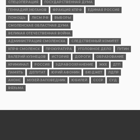
СПЕЦОПЕРАЦИЯ
ГОСУДАРСТВЕННАЯ ДУМА
ГЕННАДИЙ ЗЮГАНОВ
ФРАКЦИЯ КПРФ
ЕДИНАЯ РОССИЯ
ПОМОЩЬ
ЛКСМ РФ
ВЫБОРЫ
СМОЛЕНСКАЯ ОБЛАСТНАЯ ДУМА
ВЕЛИКАЯ ОТЕЧЕСТВЕННАЯ ВОЙНА
АДМИНИСТРАЦИЯ СМОЛЕНСКА
СЛЕДСТВЕННЫЙ КОМИТЕТ
КПРФ СМОЛЕНСК
ПРОКУРАТУРА
УГОЛОВНОЕ ДЕЛО
ПУТИН
ВАЛЕРИЙ КУЗНЕЦОВ
ИСТОРИЯ
ДОРОГИ
ОБРАЗОВАНИЕ
КРИМИНАЛ
РОССИЯ
ЗДРАВООХРАНЕНИЕ
ЖКХ
ДТП
ПАМЯТЬ
ДЕПУТАТ
ЮРИЙ АФОНИН
БЮДЖЕТ
ЛДПР
АНОНС
МУЗЕЙ-ЗАПОВЕДНИК
ЮБИЛЕЙ
СССР
СУД
ВЯЗЬМА