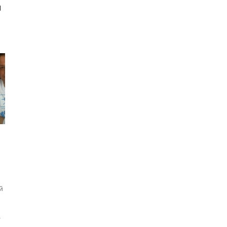
й
й
а