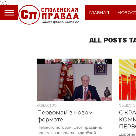
');
');
ГЛАВНАЯ
НОВОС
ALL POSTS T
1.7K
ОБЩЕСТВО
ОБЩЕСТВ
Первомай в новом
С КР
формате
КОММ
ПЕРВ
Немного истории. Этот праздник
нашел свое начало в далёкой
Дорогие