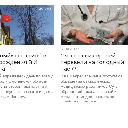
2.0K
1.8K
ОБЩЕСТВО
сный» флешмоб в
Смоленских врачей
рождения В.И.
перевели на голодный
на
паёк?
2 апреля весь день по всему
В наш адрес все чаще поступают
ку и Смоленской области
обращения от смоленских
сты, сторонники партии и
медицинских работников. Суть
авнодушные возлагали цветы
обращений такова: с врачей и
икам Ленину....
младшего медперсонала, не
задействованных в...