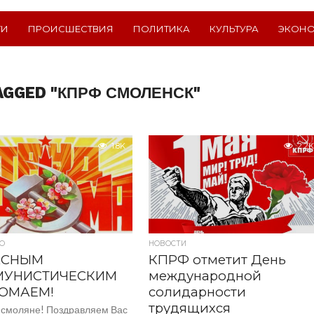
ТИ
ПРОИСШЕСТВИЯ
ПОЛИТИКА
КУЛЬТУРА
ЭКОН
AGGED "КПРФ СМОЛЕНСК"
1.8K
2.2K
О
НОВОСТИ
АСНЫМ
КПРФ отметит День
УНИСТИЧЕСКИМ
международной
ОМАЕМ!
солидарности
трудящихся
 смоляне! Поздравляем Вас