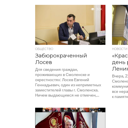
честных выборов в Смоленском...
3.0K
ОБЩЕСТВО
НОВОСТИ
Забюрокраченный
«Кра
Лосев
день 
Лени
Для сведения граждан,
проживающих в Смоленске и
Вчера, 2
окрестностях: Лосев Евгений
Смоленс
Геннадьевич, один из неприметных
коммуни
заместителей главы г. Смоленска.
все нер
Ничем выдающимся не отмечен,...
к памятн
1.6K