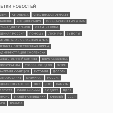
ЕТКИ НОВОСТЕЙ
КПРФ
СМОЛЕНСК
СМОЛЕНСКАЯ ОБЛАСТЬ
ВАЖНОЕ
СПЕЦОПЕРАЦИЯ
ГОСУДАРСТВЕННАЯ ДУМА
ГЕННАДИЙ ЗЮГАНОВ
ФРАКЦИЯ КПРФ
ЕДИНАЯ РОССИЯ
ПОМОЩЬ
ЛКСМ РФ
ВЫБОРЫ
СМОЛЕНСКАЯ ОБЛАСТНАЯ ДУМА
ВЕЛИКАЯ ОТЕЧЕСТВЕННАЯ ВОЙНА
АДМИНИСТРАЦИЯ СМОЛЕНСКА
СЛЕДСТВЕННЫЙ КОМИТЕТ
КПРФ СМОЛЕНСК
ПРОКУРАТУРА
УГОЛОВНОЕ ДЕЛО
ПУТИН
ВАЛЕРИЙ КУЗНЕЦОВ
ИСТОРИЯ
ДОРОГИ
ОБРАЗОВАНИЕ
КРИМИНАЛ
РОССИЯ
ЗДРАВООХРАНЕНИЕ
ЖКХ
ДТП
ПАМЯТЬ
ДЕПУТАТ
ЮРИЙ АФОНИН
БЮДЖЕТ
ЛДПР
АНОНС
МУЗЕЙ-ЗАПОВЕДНИК
ЮБИЛЕЙ
СССР
СУД
ВЯЗЬМА