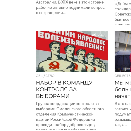
Австралии. В XIX веке в этой стране
с Днём 
рабочие активно поднимали вопрос
солидар
о сокращении...
Советск
был все
колонна
представ
2.4K
ОБЩЕСТВО
ОБЩЕСТВ
НАБОР В КОМАНДУ
Мы м
КОНТРОЛЯ ЗА
боль
ВЫБОРАМИ
начат
Группа координации контроля за
В это сл
выборами Смоленского областного
заточени
отделения Коммунистической
подумат
партии Российской Федерации
размышл
проводит набор добровольцев,
так, а...
неравнодушных к обеспечению