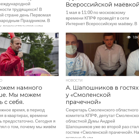
международной
Всероссийской маёвко
ности трудящихся! В
1 мая в 11:00 по московскому
ой стране день Первомая
времени КПРФ проведёт в сети
народным Праздником. В
Интернет Всероссийскую маёвку. В
х демонстрантов шли
ней примут участие руководители
ители...
партии, региональные партийные...
2.3K
1.8K
О
НОВОСТИ
ожем намного
А. Шапошников в гостях
ше. Мы можем
у «Смоленской
ь с себя.
прачечной»
ожное время, в период
Секретарь Смоленского областного
я в квартирах, времени
комитета КПРФ, депутат Смоленско
ь предостаточно. Сегодня я
областной Думы Андрей
ял о том, почему мы живём
Шапошников уже во второй раз стал
гостем «Смоленской прачечной». Н
встрече были...