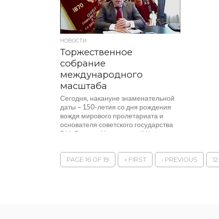
НОВОСТИ
Торжественное
собрание
международного
масштаба
Сегодня, накануне знаменательной
даты – 150-летия со дня рождения
вождя мирового пролетариата и
основателя советского государства
В.И. Ленина, Центральный Комитет
КПРФ провел...
PAGE 16 OF 19
« FIRST
‹ PREVIOUS
12