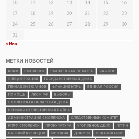
10
11
12
13
14
15
16
17
18
19
20
21
22
23
24
25
26
27
28
29
30
31
« Июл
МЕТКИ НОВОСТЕЙ
КПРФ
СМОЛЕНСК
СМОЛЕНСКАЯ ОБЛАСТЬ
ВАЖНОЕ
СПЕЦОПЕРАЦИЯ
ГОСУДАРСТВЕННАЯ ДУМА
ГЕННАДИЙ ЗЮГАНОВ
ФРАКЦИЯ КПРФ
ЕДИНАЯ РОССИЯ
ПОМОЩЬ
ЛКСМ РФ
ВЫБОРЫ
СМОЛЕНСКАЯ ОБЛАСТНАЯ ДУМА
ВЕЛИКАЯ ОТЕЧЕСТВЕННАЯ ВОЙНА
АДМИНИСТРАЦИЯ СМОЛЕНСКА
СЛЕДСТВЕННЫЙ КОМИТЕТ
КПРФ СМОЛЕНСК
ПРОКУРАТУРА
УГОЛОВНОЕ ДЕЛО
ПУТИН
ВАЛЕРИЙ КУЗНЕЦОВ
ИСТОРИЯ
ДОРОГИ
ОБРАЗОВАНИЕ