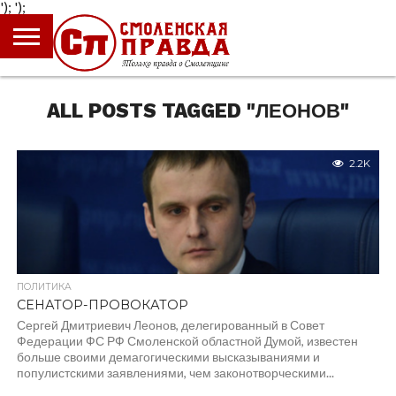
');
');
ГЛАВНАЯ
НОВОСТИ
ПРОИСШЕСТВИЯ
ПОЛИТИКА
КУЛЬТУРА
ЭКОНОМИКА
ОБЩЕСТВО
БЛОГИ
ALL POSTS TAGGED "ЛЕОНОВ"
2.2K
ПОЛИТИКА
СЕНАТОР-ПРОВОКАТОР
Сергей Дмитриевич Леонов, делегированный в Совет
Федерации ФС РФ Смоленской областной Думой, известен
больше своими демагогическими высказываниями и
популистскими заявлениями, чем законотворческими...