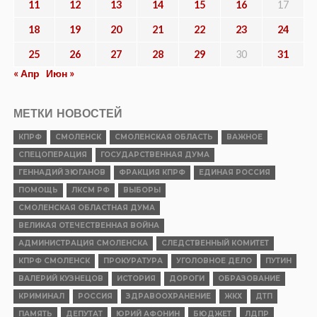
11
12
13
14
15
16
17
18
19
20
21
22
23
24
25
26
27
28
29
30
31
« Апр
Июн »
МЕТКИ НОВОСТЕЙ
КПРФ
СМОЛЕНСК
СМОЛЕНСКАЯ ОБЛАСТЬ
ВАЖНОЕ
СПЕЦОПЕРАЦИЯ
ГОСУДАРСТВЕННАЯ ДУМА
ГЕННАДИЙ ЗЮГАНОВ
ФРАКЦИЯ КПРФ
ЕДИНАЯ РОССИЯ
ПОМОЩЬ
ЛКСМ РФ
ВЫБОРЫ
СМОЛЕНСКАЯ ОБЛАСТНАЯ ДУМА
ВЕЛИКАЯ ОТЕЧЕСТВЕННАЯ ВОЙНА
АДМИНИСТРАЦИЯ СМОЛЕНСКА
СЛЕДСТВЕННЫЙ КОМИТЕТ
КПРФ СМОЛЕНСК
ПРОКУРАТУРА
УГОЛОВНОЕ ДЕЛО
ПУТИН
ВАЛЕРИЙ КУЗНЕЦОВ
ИСТОРИЯ
ДОРОГИ
ОБРАЗОВАНИЕ
КРИМИНАЛ
РОССИЯ
ЗДРАВООХРАНЕНИЕ
ЖКХ
ДТП
ПАМЯТЬ
ДЕПУТАТ
ЮРИЙ АФОНИН
БЮДЖЕТ
ЛДПР