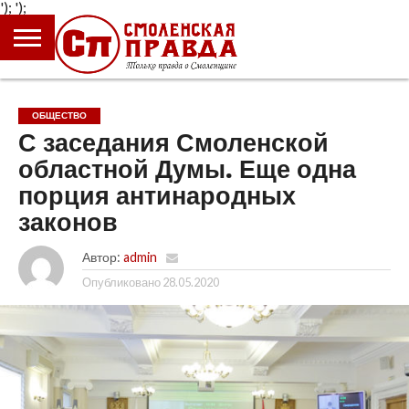
');
');
ГЛАВНАЯ
НОВОСТИ
ПРОИСШЕСТВИЯ
ПОЛИТИКА
КУЛЬТУРА
ЭКОНОМИКА
ОБЩЕСТВО
БЛОГИ
ОБЩЕСТВО
С заседания Смоленской
областной Думы. Еще одна
порция антинародных
законов
Автор:
admin
Опубликовано
28.05.2020