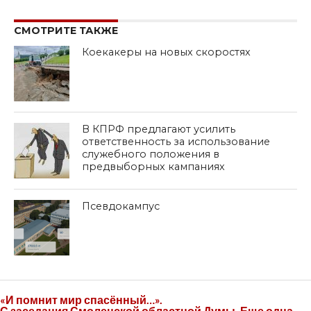
SHARE
TWEET
SHARE
SHARE
EMAIL
СМОТРИТЕ ТАКЖЕ
Коекакеры на новых скоростях
В КПРФ предлагают усилить
ответственность за использование
служебного положения в
предвыборных кампаниях
Псевдокампус
«И помнит мир спасённый…».
С заседания Смоленской областной Думы. Еще одна