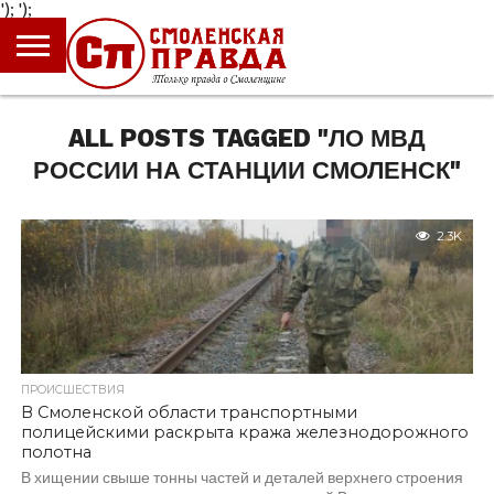
');
');
ГЛАВНАЯ
НОВОСТИ
ПРОИСШЕСТВИЯ
ПОЛИТИКА
КУЛЬТУРА
ЭКОНОМИКА
ОБЩЕСТВО
БЛОГИ
ALL POSTS TAGGED "ЛО МВД
РОССИИ НА СТАНЦИИ СМОЛЕНСК"
2.3K
ПРОИСШЕСТВИЯ
В Смоленской области транспортными
полицейскими раскрыта кража железнодорожного
полотна
В хищении свыше тонны частей и деталей верхнего строения