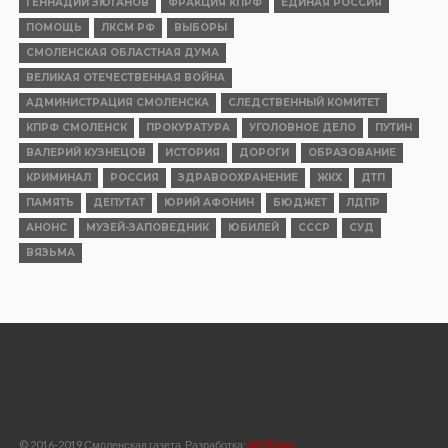
ГЕННАДИЙ ЗЮГАНОВ
ФРАКЦИЯ КПРФ
ЕДИНАЯ РОССИЯ
ПОМОЩЬ
ЛКСМ РФ
ВЫБОРЫ
СМОЛЕНСКАЯ ОБЛАСТНАЯ ДУМА
ВЕЛИКАЯ ОТЕЧЕСТВЕННАЯ ВОЙНА
АДМИНИСТРАЦИЯ СМОЛЕНСКА
СЛЕДСТВЕННЫЙ КОМИТЕТ
КПРФ СМОЛЕНСК
ПРОКУРАТУРА
УГОЛОВНОЕ ДЕЛО
ПУТИН
ВАЛЕРИЙ КУЗНЕЦОВ
ИСТОРИЯ
ДОРОГИ
ОБРАЗОВАНИЕ
КРИМИНАЛ
РОССИЯ
ЗДРАВООХРАНЕНИЕ
ЖКХ
ДТП
ПАМЯТЬ
ДЕПУТАТ
ЮРИЙ АФОНИН
БЮДЖЕТ
ЛДПР
АНОНС
МУЗЕЙ-ЗАПОВЕДНИК
ЮБИЛЕЙ
СССР
СУД
ВЯЗЬМА
© 2016-2019 Смоленская газета, Разработка:
WEBtime.