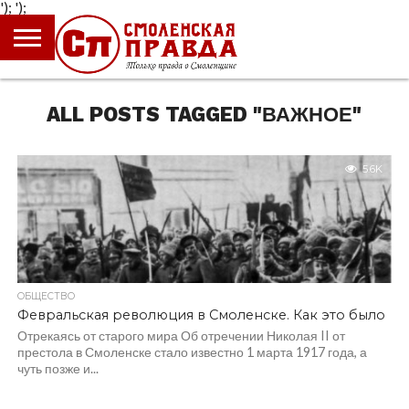
');
');
ГЛАВНАЯ
НОВОСТИ
ПРОИСШЕСТВИЯ
ПОЛИТИКА
КУЛЬТУРА
ЭКОНОМИКА
ОБЩЕСТВО
БЛОГИ
ALL POSTS TAGGED "ВАЖНОЕ"
5.6K
ОБЩЕСТВО
Февральская революция в Смоленске. Как это было
Отрекаясь от старого мира Об отречении Николая II от
престола в Смоленске стало известно 1 марта 1917 года, а
чуть позже и...