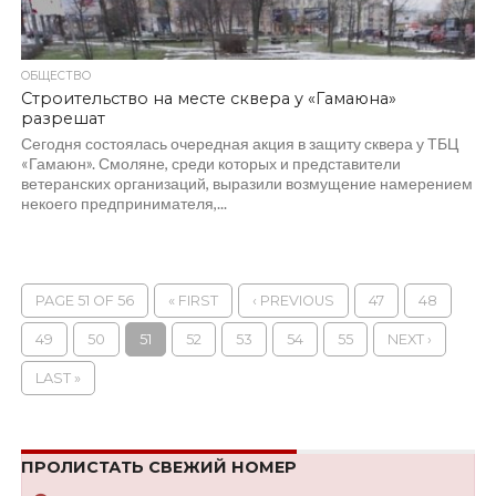
ОБЩЕСТВО
Строительство на месте сквера у «Гамаюна»
разрешат
Сегодня состоялась очередная акция в защиту сквера у ТБЦ
«Гамаюн». Смоляне, среди которых и представители
ветеранских организаций, выразили возмущение намерением
некоего предпринимателя,...
PAGE 51 OF 56
« FIRST
‹ PREVIOUS
47
48
49
50
51
52
53
54
55
NEXT ›
LAST »
ПРОЛИСТАТЬ СВЕЖИЙ НОМЕР