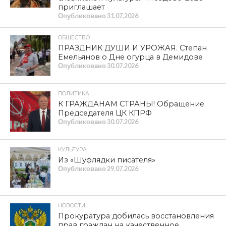
приглашает
Опубликовано
31.07.2026
ОБЩЕСТВО
ПРАЗДНИК ДУШИ И УРОЖАЯ. Степан
Емельянов о Дне огурца в Демидове
Опубликовано
30.07.2026
ПОЛИТИКА
К ГРАЖДАНАМ СТРАНЫ! Обращение
Председателя ЦК КПРФ
Опубликовано
30.07.2026
КУЛЬТУРА
Из «Шуфлядки писателя»
Опубликовано
29.07.2026
НОВОСТИ
Прокуратура добилась восстановления
прав граждан на качественное