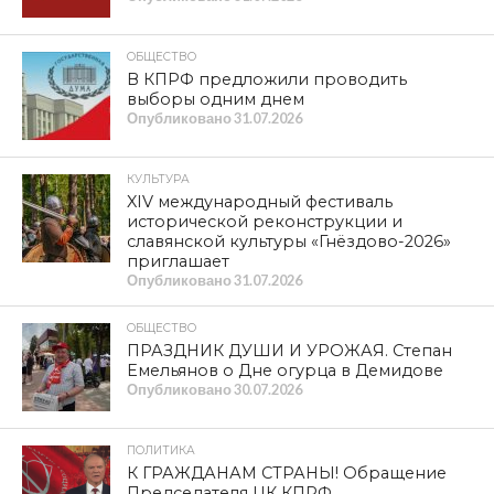
ОБЩЕСТВО
В КПРФ предложили проводить
выборы одним днем
Опубликовано
31.07.2026
КУЛЬТУРА
XIV международный фестиваль
исторической реконструкции и
славянской культуры «Гнёздово-2026»
приглашает
Опубликовано
31.07.2026
ОБЩЕСТВО
ПРАЗДНИК ДУШИ И УРОЖАЯ. Степан
Емельянов о Дне огурца в Демидове
Опубликовано
30.07.2026
ПОЛИТИКА
К ГРАЖДАНАМ СТРАНЫ! Обращение
Председателя ЦК КПРФ