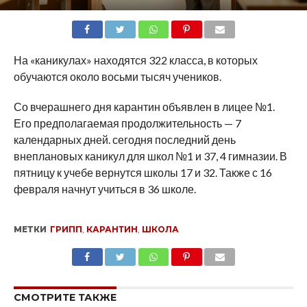
SHARE
TWEET
SHARE
SHARE
EMAIL
На «каникулах» находятся 322 класса, в которых
обучаются около восьми тысяч учеников.
Со вчерашнего дня карантин объявлен в лицее №1.
Его предполагаемая продолжительность — 7
календарных дней. сегодня последний день
внеплановых каникул для школ №1 и 37, 4 гимназии. В
пятницу к учебе вернутся школы 17 и 32. Также с 16
февраля начнут учиться в 36 школе.
МЕТКИ
ГРИПП
,
КАРАНТИН
,
ШКОЛА
SHARE
TWEET
SHARE
SHARE
EMAIL
СМОТРИТЕ ТАКЖЕ