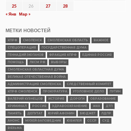
25
26
27
28
« Янв
Мар »
МЕТКИ НОВОСТЕЙ
КПРФ
СМОЛЕНСК
СМОЛЕНСКАЯ ОБЛАСТЬ
ВАЖНОЕ
СПЕЦОПЕРАЦИЯ
ГОСУДАРСТВЕННАЯ ДУМА
ГЕННАДИЙ ЗЮГАНОВ
ФРАКЦИЯ КПРФ
ЕДИНАЯ РОССИЯ
ПОМОЩЬ
ЛКСМ РФ
ВЫБОРЫ
СМОЛЕНСКАЯ ОБЛАСТНАЯ ДУМА
ВЕЛИКАЯ ОТЕЧЕСТВЕННАЯ ВОЙНА
АДМИНИСТРАЦИЯ СМОЛЕНСКА
СЛЕДСТВЕННЫЙ КОМИТЕТ
КПРФ СМОЛЕНСК
ПРОКУРАТУРА
УГОЛОВНОЕ ДЕЛО
ПУТИН
ВАЛЕРИЙ КУЗНЕЦОВ
ИСТОРИЯ
ДОРОГИ
ОБРАЗОВАНИЕ
КРИМИНАЛ
РОССИЯ
ЗДРАВООХРАНЕНИЕ
ЖКХ
ДТП
ПАМЯТЬ
ДЕПУТАТ
ЮРИЙ АФОНИН
БЮДЖЕТ
ЛДПР
АНОНС
МУЗЕЙ-ЗАПОВЕДНИК
ЮБИЛЕЙ
СССР
СУД
ВЯЗЬМА