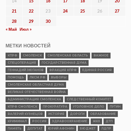
14
15
16
17
18
19
20
21
22
23
24
25
26
27
28
29
30
« Май
Июл »
МЕТКИ НОВОСТЕЙ
КПРФ
СМОЛЕНСК
СМОЛЕНСКАЯ ОБЛАСТЬ
ВАЖНОЕ
СПЕЦОПЕРАЦИЯ
ГОСУДАРСТВЕННАЯ ДУМА
ГЕННАДИЙ ЗЮГАНОВ
ФРАКЦИЯ КПРФ
ЕДИНАЯ РОССИЯ
ПОМОЩЬ
ЛКСМ РФ
ВЫБОРЫ
СМОЛЕНСКАЯ ОБЛАСТНАЯ ДУМА
ВЕЛИКАЯ ОТЕЧЕСТВЕННАЯ ВОЙНА
АДМИНИСТРАЦИЯ СМОЛЕНСКА
СЛЕДСТВЕННЫЙ КОМИТЕТ
КПРФ СМОЛЕНСК
ПРОКУРАТУРА
УГОЛОВНОЕ ДЕЛО
ПУТИН
ВАЛЕРИЙ КУЗНЕЦОВ
ИСТОРИЯ
ДОРОГИ
ОБРАЗОВАНИЕ
КРИМИНАЛ
РОССИЯ
ЗДРАВООХРАНЕНИЕ
ЖКХ
ДТП
ПАМЯТЬ
ДЕПУТАТ
ЮРИЙ АФОНИН
БЮДЖЕТ
ЛДПР