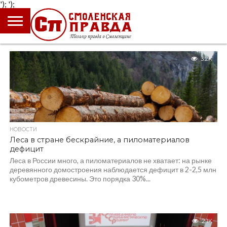
');
');
ГЛАВНАЯ
НОВОСТИ
ПРОИСШЕСТВИЯ
ПОЛИТИКА
КУЛЬТУРА
ЭКОНОМИКА
ОБЩЕСТВО
БЛОГИ
3.2K
НОВОСТИ
Леса в стране бескрайние, а пиломатериалов
дефицит
Леса в России много, а пиломатериалов не хватает: на рынке
деревянного домостроения наблюдается дефицит в 2-2,5 млн
кубометров древесины. Это порядка 30%...
2.1K