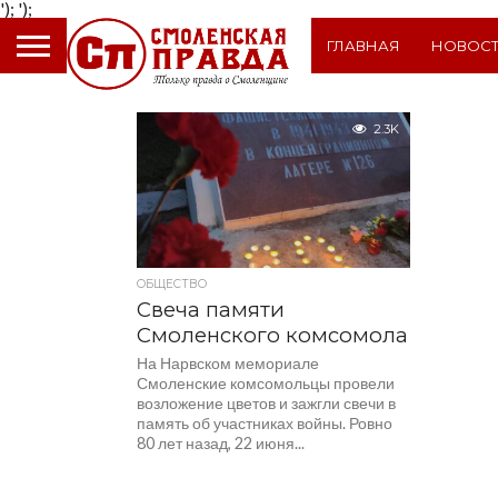
');
');
ГЛАВНАЯ
НОВОС
2.3K
ОБЩЕСТВО
Свеча памяти
Смоленского комсомола
На Нарвском мемориале
Смоленские комсомольцы провели
возложение цветов и зажгли свечи в
память об участниках войны. Ровно
80 лет назад, 22 июня...