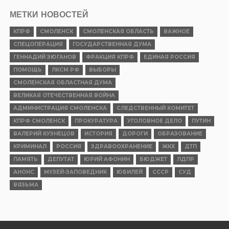
МЕТКИ НОВОСТЕЙ
КПРФ
СМОЛЕНСК
СМОЛЕНСКАЯ ОБЛАСТЬ
ВАЖНОЕ
СПЕЦОПЕРАЦИЯ
ГОСУДАРСТВЕННАЯ ДУМА
ГЕННАДИЙ ЗЮГАНОВ
ФРАКЦИЯ КПРФ
ЕДИНАЯ РОССИЯ
ПОМОЩЬ
ЛКСМ РФ
ВЫБОРЫ
СМОЛЕНСКАЯ ОБЛАСТНАЯ ДУМА
ВЕЛИКАЯ ОТЕЧЕСТВЕННАЯ ВОЙНА
АДМИНИСТРАЦИЯ СМОЛЕНСКА
СЛЕДСТВЕННЫЙ КОМИТЕТ
КПРФ СМОЛЕНСК
ПРОКУРАТУРА
УГОЛОВНОЕ ДЕЛО
ПУТИН
ВАЛЕРИЙ КУЗНЕЦОВ
ИСТОРИЯ
ДОРОГИ
ОБРАЗОВАНИЕ
КРИМИНАЛ
РОССИЯ
ЗДРАВООХРАНЕНИЕ
ЖКХ
ДТП
ПАМЯТЬ
ДЕПУТАТ
ЮРИЙ АФОНИН
БЮДЖЕТ
ЛДПР
АНОНС
МУЗЕЙ-ЗАПОВЕДНИК
ЮБИЛЕЙ
СССР
СУД
ВЯЗЬМА