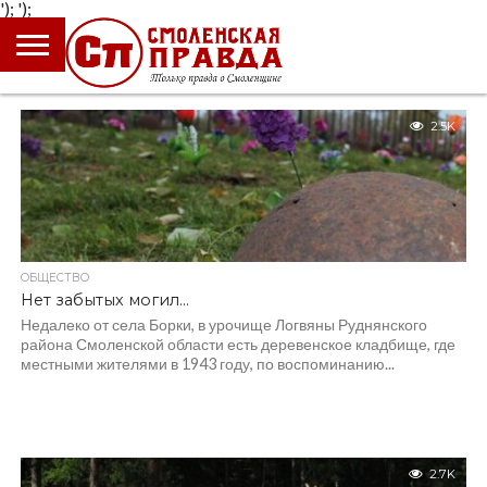
');
');
ГЛАВНАЯ
НОВОСТИ
ПРОИСШЕСТВИЯ
ПОЛИТИКА
КУЛЬТУРА
ЭКОНОМИКА
ОБЩЕСТВО
БЛОГИ
2.5K
ОБЩЕСТВО
Нет забытых могил…
Недалеко от села Борки, в урочище Логвяны Руднянского
района Смоленской области есть деревенское кладбище, где
местными жителями в 1943 году, по воспоминанию...
2.7K