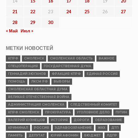
14
15
16
17
18
19
20
21
22
23
24
25
26
27
28
29
30
« Май
Июл »
МЕТКИ НОВОСТЕЙ
КПРФ
СМОЛЕНСК
СМОЛЕНСКАЯ ОБЛАСТЬ
ВАЖНОЕ
СПЕЦОПЕРАЦИЯ
ГОСУДАРСТВЕННАЯ ДУМА
ГЕННАДИЙ ЗЮГАНОВ
ФРАКЦИЯ КПРФ
ЕДИНАЯ РОССИЯ
ПОМОЩЬ
ЛКСМ РФ
ВЫБОРЫ
СМОЛЕНСКАЯ ОБЛАСТНАЯ ДУМА
ВЕЛИКАЯ ОТЕЧЕСТВЕННАЯ ВОЙНА
АДМИНИСТРАЦИЯ СМОЛЕНСКА
СЛЕДСТВЕННЫЙ КОМИТЕТ
КПРФ СМОЛЕНСК
ПРОКУРАТУРА
УГОЛОВНОЕ ДЕЛО
ПУТИН
ВАЛЕРИЙ КУЗНЕЦОВ
ИСТОРИЯ
ДОРОГИ
ОБРАЗОВАНИЕ
КРИМИНАЛ
РОССИЯ
ЗДРАВООХРАНЕНИЕ
ЖКХ
ДТП
ПАМЯТЬ
ДЕПУТАТ
ЮРИЙ АФОНИН
БЮДЖЕТ
ЛДПР