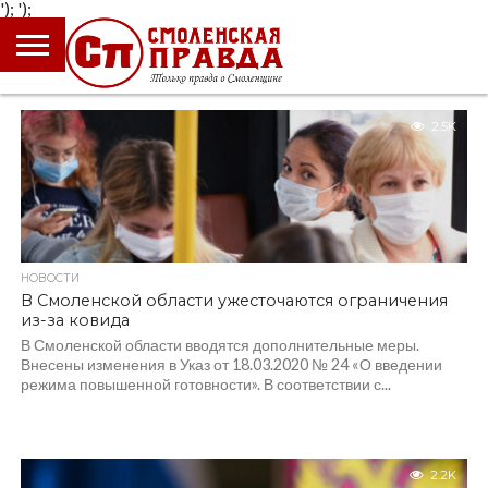
');
');
ГЛАВНАЯ
НОВОСТИ
ПРОИСШЕСТВИЯ
ПОЛИТИКА
КУЛЬТУРА
ЭКОНОМИКА
ОБЩЕСТВО
БЛОГИ
2.5K
НОВОСТИ
В Смоленской области ужесточаются ограничения
из-за ковида
В Смоленской области вводятся дополнительные меры.
Внесены изменения в Указ от 18.03.2020 № 24 «О введении
режима повышенной готовности». В соответствии с...
2.2K