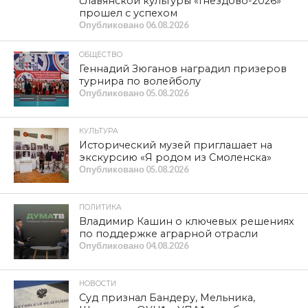
славянской культуры «Гнёздово-2026»
прошел с успехом
Опубликовано
06.08.2026
ОБЩЕСТВО
Геннадий Зюганов наградил призеров
турнира по волейболу
Опубликовано
05.08.2026
КУЛЬТУРА
Исторический музей приглашает на
экскурсию «Я родом из Смоленска»
Опубликовано
05.08.2026
ПОЛИТИКА
Владимир Кашин о ключевых решениях
по поддержке аграрной отрасли
Опубликовано
04.08.2026
НОВОСТИ
Суд признал Бандеру, Мельника,