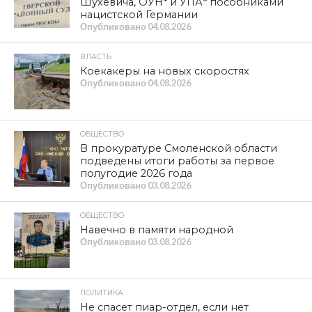
Шухевича, ОУН* и УПА* пособниками
нацистской Германии
Опубликовано
04.08.2026
ВЛАСТЬ
Коекакеры на новых скоростях
Опубликовано
04.08.2026
ОБЩЕСТВО
В прокуратуре Смоленской области
подведены итоги работы за первое
полугодие 2026 года
Опубликовано
03.08.2026
ОБЩЕСТВО
Навечно в памяти народной
Опубликовано
03.08.2026
ПОЛИТИКА
Не спасет пиар-отдел, если нет