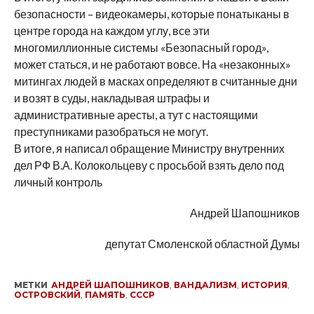
безопасности – видеокамеры, которые понатыканы в
центре города на каждом углу, все эти
многомиллионные системы «Безопасный город»,
может статься, и не работают вовсе. На «незаконных»
митингах людей в масках определяют в считанные дни
и возят в суды, накладывая штрафы и
административные аресты, а тут с настоящими
преступниками разобраться не могут.
В итоге, я написал обращение Министру внутренних
дел РФ В.А. Колокольцеву с просьбой взять дело под
личный контроль
Андрей Шапошников
депутат Смоленской областной Думы
МЕТКИ
АНДРЕЙ ШАПОШНИКОВ
,
ВАНДАЛИЗМ
,
ИСТОРИЯ
,
ОСТРОВСКИЙ
,
ПАМЯТЬ
,
СССР