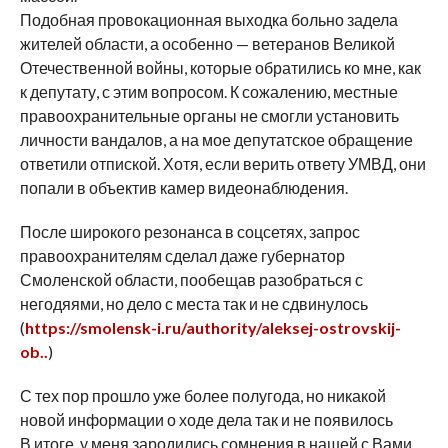
Подобная провокационная выходка больно задела
жителей области, а особенно — ветеранов Великой
Отечественной войны, которые обратились ко мне, как
к депутату, с этим вопросом. К сожалению, местные
правоохранительные органы не смогли установить
личности вандалов, а на мое депутатское обращение
ответили отпиской. Хотя, если верить ответу УМВД, они
попали в объектив камер видеонаблюдения.
После широкого резонанса в соцсетях, запрос
правоохранителям сделал даже губернатор
Смоленской области, пообещав разобраться с
негодяями, но дело с места так и не сдвинулось
(
https://smolensk-i.ru/authority/aleksej-ostrovskij-
ob..
)
С тех пор прошло уже более полугода, но никакой
новой информации о ходе дела так и не появилось
В итоге, у меня зародились сомнения в нашей с Вами