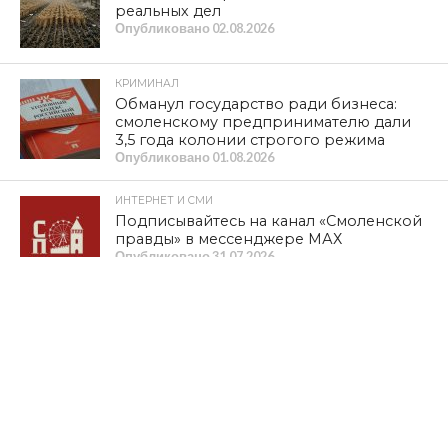
реальных дел
Опубликовано
02.08.2026
КРИМИНАЛ
Обманул государство ради бизнеса:
смоленскому предпринимателю дали
3,5 года колонии строгого режима
Опубликовано
01.08.2026
ИНТЕРНЕТ И СМИ
Подписывайтесь на канал «Смоленской
правды» в мессенджере МАХ
Опубликовано
31.07.2026
ОБЩЕСТВО
В КПРФ предложили проводить
выборы одним днем
Опубликовано
31.07.2026
КУЛЬТУРА
XIV международный фестиваль