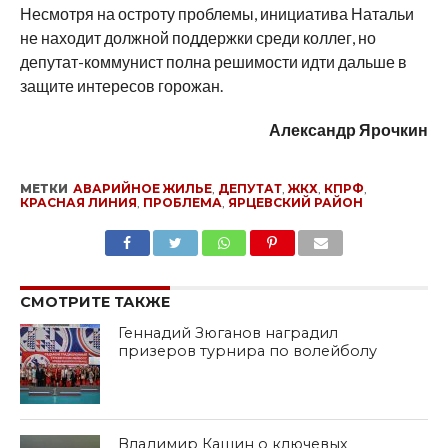
Несмотря на остроту проблемы, инициатива Натальи
не находит должной поддержки среди коллег, но
депутат-коммунист полна решимости идти дальше в
защите интересов горожан.
Александр Ярочкин
МЕТКИ
АВАРИЙНОЕ ЖИЛЬЕ
,
ДЕПУТАТ
,
ЖКХ
,
КПРФ
,
КРАСНАЯ ЛИНИЯ
,
ПРОБЛЕМА
,
ЯРЦЕВСКИЙ РАЙОН
SHARE
TWEET
SHARE
SHARE
EMAIL
СМОТРИТЕ ТАКЖЕ
Геннадий Зюганов наградил
призеров турнира по волейболу
Владимир Кашин о ключевых