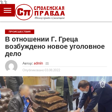
');
');
ГЛАВНАЯ
НОВОСТИ
ПРОИСШЕСТВИЯ
ПОЛИТИКА
КУЛЬТУРА
ЭКОНОМИКА
ОБЩЕСТВО
БЛОГИ
ПРОИСШЕСТВИЯ
В отношении Г. Греца
возбуждено новое уголовное
дело
Автор:
admin
Опубликовано
03.08.2022