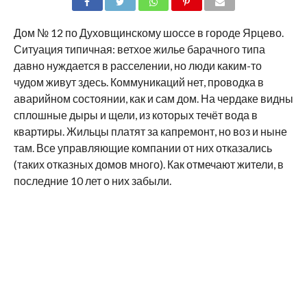
SHARE
TWEET
SHARE
SHARE
EMAIL
Дом № 12 по Духовщинскому шоссе в городе Ярцево.
Ситуация типичная: ветхое жилье барачного типа
давно нуждается в расселении, но люди каким-то
чудом живут здесь. Коммуникаций нет, проводка в
аварийном состоянии, как и сам дом. На чердаке видны
сплошные дыры и щели, из которых течёт вода в
квартиры. Жильцы платят за капремонт, но воз и ныне
там. Все управляющие компании от них отказались
(таких отказных домов много). Как отмечают жители, в
последние 10 лет о них забыли.