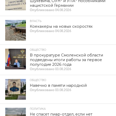
Шухевича, ОУН* и УПА* пособниками
нацистской Германии
Опубликовано
04.08.2026
ВЛАСТЬ
Коекакеры на новых скоростях
Опубликовано
04.08.2026
ОБЩЕСТВО
В прокуратуре Смоленской области
подведены итоги работы за первое
полугодие 2026 года
Опубликовано
03.08.2026
ОБЩЕСТВО
Навечно в памяти народной
Опубликовано
03.08.2026
ПОЛИТИКА
Не спасет пиар-отдел, если нет