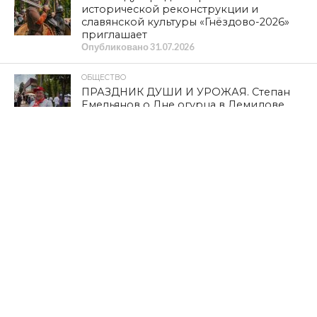
исторической реконструкции и
славянской культуры «Гнёздово-2026»
приглашает
Опубликовано
31.07.2026
ОБЩЕСТВО
ПРАЗДНИК ДУШИ И УРОЖАЯ. Степан
Емельянов о Дне огурца в Демидове
Опубликовано
30.07.2026
ПОЛИТИКА
К ГРАЖДАНАМ СТРАНЫ! Обращение
Председателя ЦК КПРФ
Опубликовано
30.07.2026
КУЛЬТУРА
Из «Шуфлядки писателя»
Опубликовано
29.07.2026
НОВОСТИ