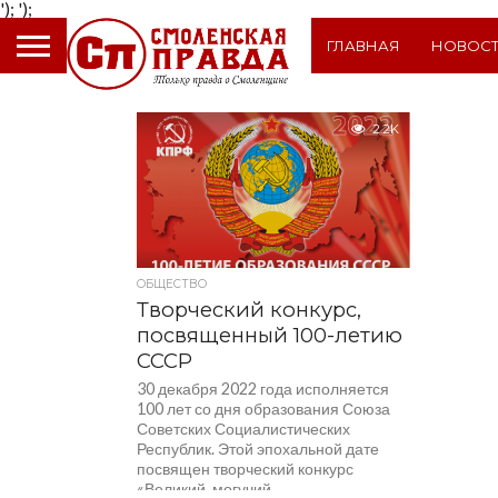
');
');
ГЛАВНАЯ
НОВОС
2.2K
ОБЩЕСТВО
Творческий конкурс,
посвященный 100-летию
СССР
30 декабря 2022 года исполняется
100 лет со дня образования Союза
Советских Социалистических
Республик. Этой эпохальной дате
посвящен творческий конкурс
«Великий, могучий...