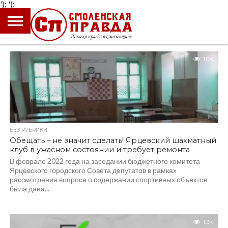
');
');
ГЛАВНАЯ
НОВОСТИ
ПРОИСШЕСТВИЯ
ПОЛИТИКА
КУЛЬТУРА
ЭКОНОМИКА
ОБЩЕСТВО
БЛОГИ
1.0K
БЕЗ РУБРИКИ
Обещать – не значит сделать! Ярцевский шахматный
клуб в ужасном состоянии и требует ремонта
В феврале 2022 года на заседании бюджетного комитета
Ярцевского городского Совета депутатов в рамках
рассмотрения вопроса о содержании спортивных объектов
была дана...
1.3K