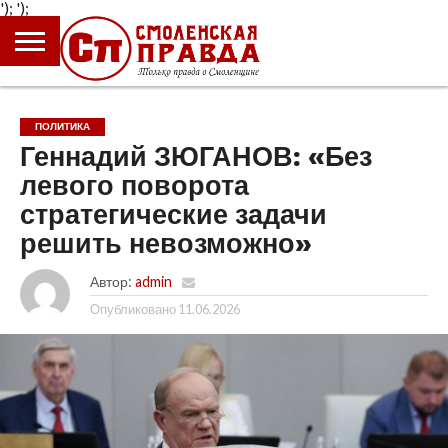
');
');
ГЛАВНАЯ
НОВОСТИ
ПРОИСШЕСТВИЯ
ПОЛИТИКА
КУЛЬТУРА
ЭКОНОМИКА
ОБЩЕСТВО
БЛОГИ
ПОЛИТИКА
Геннадий ЗЮГАНОВ: «Без
левого поворота
стратегические задачи
решить невозможно»
Автор:
admin
Опубликовано
11.06.2026