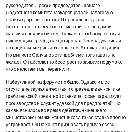
руководитель Греф и председатель нашего
бюджетного комитета Макаров ругали налоговую
политику правительства. И правильно ругали.
Абсолютно справедливо отмечали, что она душит
малый и средний бизнес. Толкает его к банкротству и
ликвидации. Греф даже цитировал Ленина, указывая
на социальные риски, которые несёт такая ситуация.
Но министр Силуанов эту проблему признавать не
желает. Он абсолютно бесстрастно заявил: не думаю,
что с налогами мы перегнули.
Набиуллиной на форуме не было. Однако и в её
отсутствие звучала жёсткая и справедливая критика
грабительской кредитной ставки, которая парализует
производство и служит удавкой для предприятий. Но,
как выяснилось во время дебатов, нынешнего
министра экономики Решетникова такая ставка вполне
устраивает. Он не хочет признавать прямую связь
между такой кредитной политикой и тем, что экономика