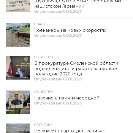
Шухевича, ОУН* и УПА* пособниками
нацистской Германии
Опубликовано
04.08.2026
ВЛАСТЬ
Коекакеры на новых скоростях
Опубликовано
04.08.2026
ОБЩЕСТВО
В прокуратуре Смоленской области
подведены итоги работы за первое
полугодие 2026 года
Опубликовано
03.08.2026
ОБЩЕСТВО
Навечно в памяти народной
Опубликовано
03.08.2026
ПОЛИТИКА
Не спасет пиар-отдел, если нет