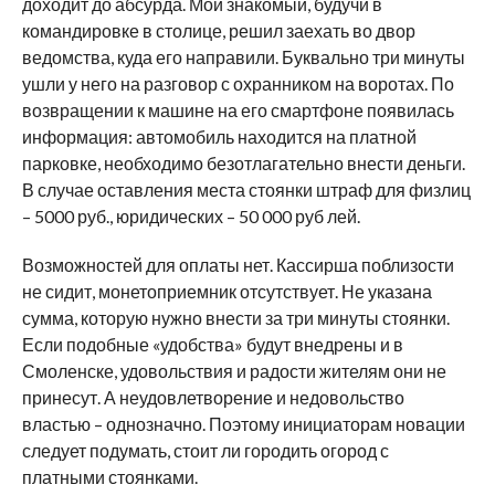
доходит до абсурда. Мой знакомый, будучи в
командировке в столице, решил заехать во двор
ведомства, куда его направили. Буквально три минуты
ушли у него на разговор с охранником на воротах. По
возвращении к машине на его смартфоне появилась
информация: автомобиль находится на платной
парковке, необходимо безотлагательно внести деньги.
В случае оставления места стоянки штраф для физлиц
– 5000 руб., юридических – 50 000 руб лей.
Возможностей для оплаты нет. Кассирша поблизости
не сидит, монетоприемник отсутствует. Не указана
сумма, которую нужно внести за три минуты стоянки.
Если подобные «удобства» будут внедрены и в
Смоленске, удовольствия и радости жителям они не
принесут. А неудовлетворение и недовольство
властью – однозначно. Поэтому инициаторам новации
следует подумать, стоит ли городить огород с
платными стоянками.