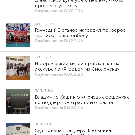
славянской культуры «Гнёздово-2026»
прошел с успехом
Опубликовано
06.08.2026
ОБЩЕСТВО
Геннадий Зюганов наградил призеров
турнира по волейболу
Опубликовано
05.08.2026
КУЛЬТУРА
Исторический музей приглашает на
экскурсию «Я родом из Смоленска»
Опубликовано
05.08.2026
ПОЛИТИКА
Владимир Кашин о ключевых решениях
по поддержке аграрной отрасли
Опубликовано
04.08.2026
НОВОСТИ
Суд признал Бандеру, Мельника,