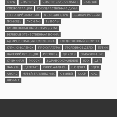
КПРФ
СМОЛЕНСК
СМОЛЕНСКАЯ ОБЛАСТЬ
ВАЖНОЕ
СПЕЦОПЕРАЦИЯ
ГОСУДАРСТВЕННАЯ ДУМА
ГЕННАДИЙ ЗЮГАНОВ
ФРАКЦИЯ КПРФ
ЕДИНАЯ РОССИЯ
ПОМОЩЬ
ЛКСМ РФ
ВЫБОРЫ
СМОЛЕНСКАЯ ОБЛАСТНАЯ ДУМА
ВЕЛИКАЯ ОТЕЧЕСТВЕННАЯ ВОЙНА
АДМИНИСТРАЦИЯ СМОЛЕНСКА
СЛЕДСТВЕННЫЙ КОМИТЕТ
КПРФ СМОЛЕНСК
ПРОКУРАТУРА
УГОЛОВНОЕ ДЕЛО
ПУТИН
ВАЛЕРИЙ КУЗНЕЦОВ
ИСТОРИЯ
ДОРОГИ
ОБРАЗОВАНИЕ
КРИМИНАЛ
РОССИЯ
ЗДРАВООХРАНЕНИЕ
ЖКХ
ДТП
ПАМЯТЬ
ДЕПУТАТ
ЮРИЙ АФОНИН
БЮДЖЕТ
ЛДПР
АНОНС
МУЗЕЙ-ЗАПОВЕДНИК
ЮБИЛЕЙ
СССР
СУД
ВЯЗЬМА