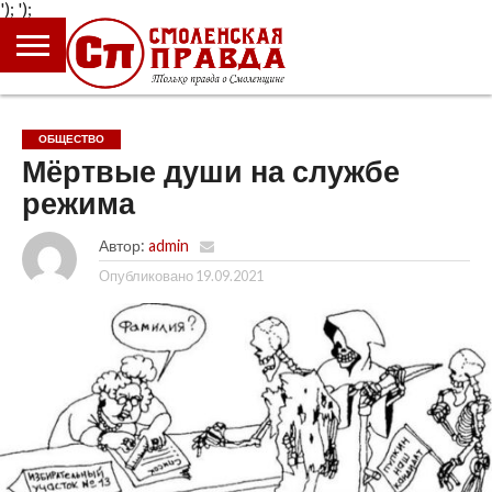
');
');
ГЛАВНАЯ
НОВОСТИ
ПРОИСШЕСТВИЯ
ПОЛИТИКА
КУЛЬТУРА
ЭКОНОМИКА
ОБЩЕСТВО
БЛОГИ
ОБЩЕСТВО
Мёртвые души на службе
режима
Автор:
admin
Опубликовано
19.09.2021