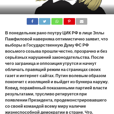
SHARE
TWEET
SHARE
SHARE
EMAIL
В понедельник рано поутру ЦИК РФ в лице Эллы
Памфиловой наверняка оптимистично заявит, что
выборы в Государственную Думу ФС РФ
восьмого созыва прошли честно, прозрачно и без
серьёзных нарушений законодательства. После
чего заграница и оппозиция утрутся и начнут
обличать правящий режим на страницах своих
газет и интернет-сайтах. Путин волевым образом
покончит с изоляцией и выйдет из бункера наружу.
Ковид, поражённый показанными партией власти
результатами, трусливо ретируется при
появлении Президента, продемонстрировавшего
со своей командой всему миру наличие
жизнеспособной демократии в стране. Что,