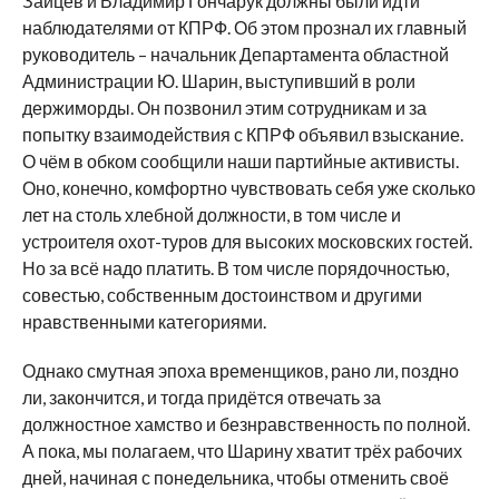
Зайцев и Владимир Гончарук должны были идти
наблюдателями от КПРФ. Об этом прознал их главный
руководитель – начальник Департамента областной
Администрации Ю. Шарин, выступивший в роли
держиморды. Он позвонил этим сотрудникам и за
попытку взаимодействия с КПРФ объявил взыскание.
О чём в обком сообщили наши партийные активисты.
Оно, конечно, комфортно чувствовать себя уже сколько
лет на столь хлебной должности, в том числе и
устроителя охот-туров для высоких московских гостей.
Но за всё надо платить. В том числе порядочностью,
совестью, собственным достоинством и другими
нравственными категориями.
Однако смутная эпоха временщиков, рано ли, поздно
ли, закончится, и тогда придётся отвечать за
должностное хамство и безнравственность по полной.
А пока, мы полагаем, что Шарину хватит трёх рабочих
дней, начиная с понедельника, чтобы отменить своё