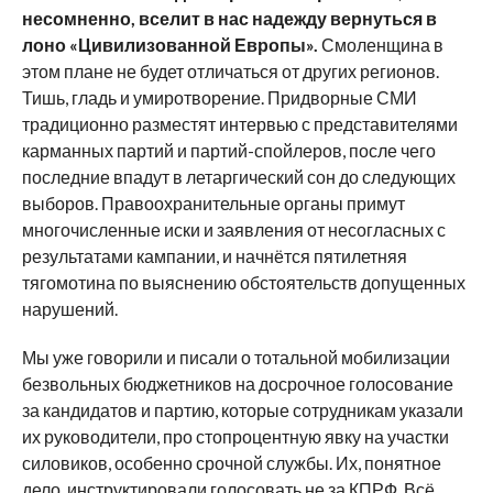
несомненно, вселит в нас надежду вернуться в
лоно «Цивилизованной Европы».
Смоленщина в
этом плане не будет отличаться от других регионов.
Тишь, гладь и умиротворение. Придворные СМИ
традиционно разместят интервью с представителями
карманных партий и партий-спойлеров, после чего
последние впадут в летаргический сон до следующих
выборов. Правоохранительные органы примут
многочисленные иски и заявления от несогласных с
результатами кампании, и начнётся пятилетняя
тягомотина по выяснению обстоятельств допущенных
нарушений.
Мы уже говорили и писали о тотальной мобилизации
безвольных бюджетников на досрочное голосование
за кандидатов и партию, которые сотрудникам указали
их руководители, про стопроцентную явку на участки
силовиков, особенно срочной службы. Их, понятное
дело, инструктировали голосовать не за КПРФ. Всё