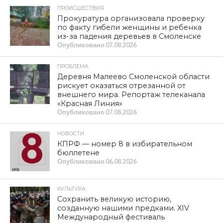
ПРОИСШЕСТВИЯ
Прокуратура организовала проверку
по факту гибели женщины и ребенка
из-за падения деревьев в Смоленске
Опубликовано
07.08.2026
ПРОБЛЕМА
Деревня Малеево Смоленской области
рискует оказаться отрезанной от
внешнего мира. Репортаж телеканала
«Красная Линия»
Опубликовано
07.08.2026
НОВОСТИ
КПРФ — номер 8 в избирательном
бюллетене
Опубликовано
06.08.2026
КУЛЬТУРА
Сохранить великую историю,
созданную нашими предками. XIV
Международный фестиваль