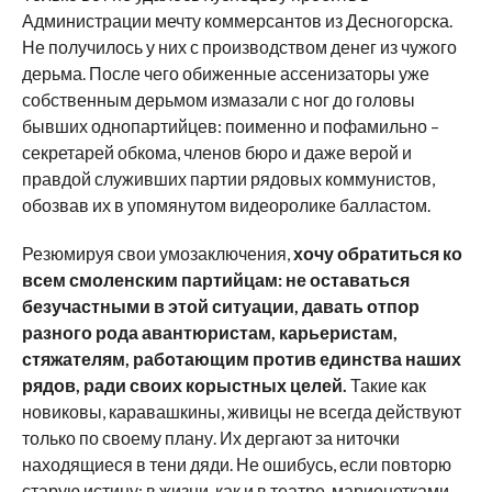
Администрации мечту коммерсантов из Десногорска.
Не получилось у них с производством денег из чужого
дерьма. После чего обиженные ассенизаторы уже
собственным дерьмом измазали с ног до головы
бывших однопартийцев: поименно и пофамильно –
секретарей обкома, членов бюро и даже верой и
правдой служивших партии рядовых коммунистов,
обозвав их в упомянутом видеоролике балластом.
Резюмируя свои умозаключения,
хочу обратиться ко
всем смоленским партийцам: не оставаться
безучастными в этой ситуации, давать отпор
разного рода авантюристам, карьеристам,
стяжателям, работающим против единства наших
рядов, ради своих корыстных целей.
Такие как
новиковы, каравашкины, живицы не всегда действуют
только по своему плану. Их дергают за ниточки
находящиеся в тени дяди. Не ошибусь, если повторю
старую истину: в жизни, как и в театре, марионетками