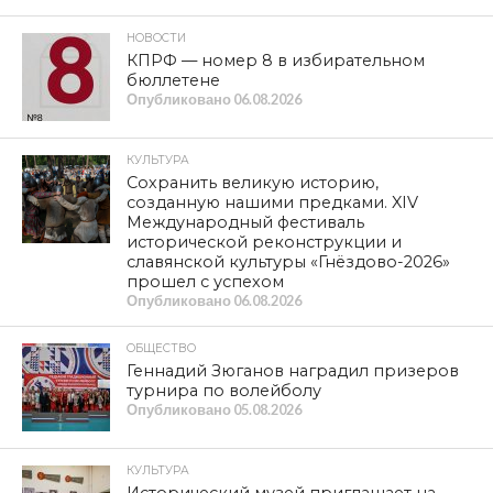
НОВОСТИ
КПРФ — номер 8 в избирательном
бюллетене
Опубликовано
06.08.2026
КУЛЬТУРА
Сохранить великую историю,
созданную нашими предками. XIV
Международный фестиваль
исторической реконструкции и
славянской культуры «Гнёздово-2026»
прошел с успехом
Опубликовано
06.08.2026
ОБЩЕСТВО
Геннадий Зюганов наградил призеров
турнира по волейболу
Опубликовано
05.08.2026
КУЛЬТУРА
Исторический музей приглашает на