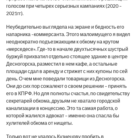
голосом при четырех серьезных кампаниях (2020 –
2021гг).
Неубедительно выглядела на экране и бедность его
напарника –коммерсанта. Этого малоимущего я видел
неоднократно подъезжающим к обкому на крутом
«мерседесе». Где-то в начале двухтысячных шустрый
буржуй прихватил отдельно стоящее здание в центре
Десногорска, разместил в нем кафе, а остальные
площади сдал в аренду и стрижет с них купоны по сей
день. О чем мне поведали товарищи из Десногорска.
Они до сих пор сожалеют о своем решении – принять
его в КПРФ. Но для полноты счастья, по свидетельству
секретарей обкома, друзьям не хватало городской
канализации в концессию. Это та самая работа, о
которой жалился адвокат – именно она спасла бы
хулителей обкома от нищеты.
Только вот не удалось Кузнецову пробить в