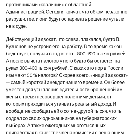
противниками «коалиции» с областной
Администрацией. Сегодня кричат, что обком незаконно
разрушил ее, и они будут оспаривать решение чуть ли
не в суде.
Действующий адвокат, что слева, плакался, будто В.
Кузнецов не устроил его на работу. В то время как он
бедствует, получая в год всего – 800-900 тысяч рублей.
А после вычета налогов у него будто бы остается на
руках 300-400 тысяч рублей. С каких это пор в России
изымают 50 % налогов? Скорее всего, «нищий адвокат»
— самый короткий анекдот нашего времени. Он более
уместен для усыпления бдительности брошенной им
жены с тремя несовершеннолетними детьми, от
которых приходиться утаивать реальный доход. И
вообще, не сообщать ей о сотне-другой тысяч, что ты
содрал со своих однокашников на губернаторских
выборах. А также ежегодных многотысячных
приработках в качестве члена комиссии с решающим