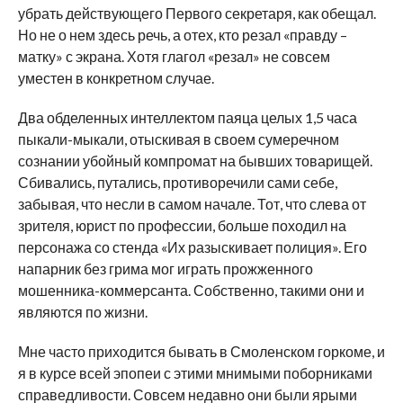
убрать действующего Первого секретаря, как обещал.
Но не о нем здесь речь, а отех, кто резал «правду –
матку» с экрана. Хотя глагол «резал» не совсем
уместен в конкретном случае.
Два обделенных интеллектом паяца целых 1,5 часа
пыкали-мыкали, отыскивая в своем сумеречном
сознании убойный компромат на бывших товарищей.
Сбивались, путались, противоречили сами себе,
забывая, что несли в самом начале. Тот, что слева от
зрителя, юрист по профессии, больше походил на
персонажа со стенда «Их разыскивает полиция». Его
напарник без грима мог играть прожженного
мошенника-коммерсанта. Собственно, такими они и
являются по жизни.
Мне часто приходится бывать в Смоленском горкоме, и
я в курсе всей эпопеи с этими мнимыми поборниками
справедливости. Совсем недавно они были ярыми