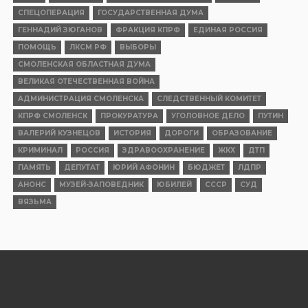
СПЕЦОПЕРАЦИЯ
ГОСУДАРСТВЕННАЯ ДУМА
ГЕННАДИЙ ЗЮГАНОВ
ФРАКЦИЯ КПРФ
ЕДИНАЯ РОССИЯ
ПОМОЩЬ
ЛКСМ РФ
ВЫБОРЫ
СМОЛЕНСКАЯ ОБЛАСТНАЯ ДУМА
ВЕЛИКАЯ ОТЕЧЕСТВЕННАЯ ВОЙНА
АДМИНИСТРАЦИЯ СМОЛЕНСКА
СЛЕДСТВЕННЫЙ КОМИТЕТ
КПРФ СМОЛЕНСК
ПРОКУРАТУРА
УГОЛОВНОЕ ДЕЛО
ПУТИН
ВАЛЕРИЙ КУЗНЕЦОВ
ИСТОРИЯ
ДОРОГИ
ОБРАЗОВАНИЕ
КРИМИНАЛ
РОССИЯ
ЗДРАВООХРАНЕНИЕ
ЖКХ
ДТП
ПАМЯТЬ
ДЕПУТАТ
ЮРИЙ АФОНИН
БЮДЖЕТ
ЛДПР
АНОНС
МУЗЕЙ-ЗАПОВЕДНИК
ЮБИЛЕЙ
СССР
СУД
ВЯЗЬМА