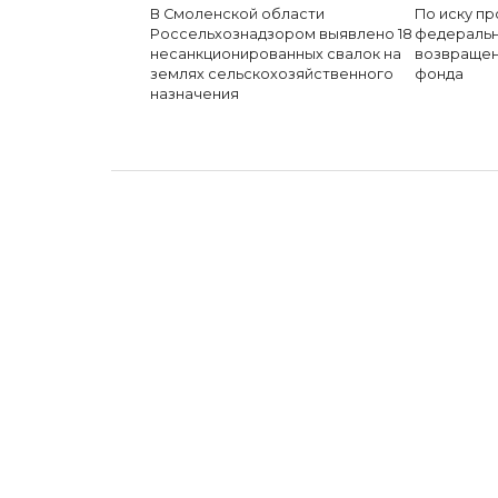
В Смоленской области
По иску пр
Россельхознадзором выявлено 18
федеральн
несанкционированных свалок на
возвращен
землях сельскохозяйственного
фонда
назначения
дата: 25.05.2026
ОБЩЕСТВО
В Смоленске про
спортивный праз
Международному 
Автор:
admin
Опубликовано
25.05.2026