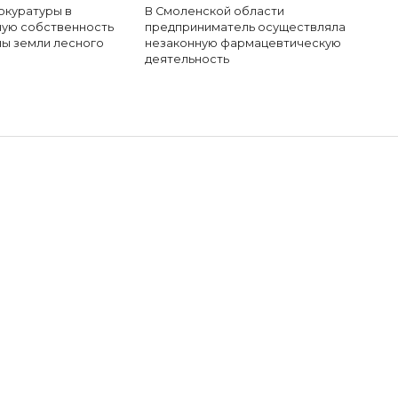
окуратуры в
В Смоленской области
ую собственность
предприниматель осуществляла
ы земли лесного
незаконную фармацевтическую
деятельность
йдет семейный
дник, посвящённый
дню защиты детей