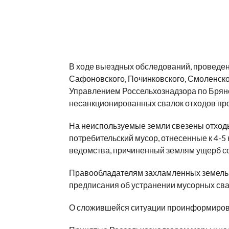
В ходе выездных обследований, проведенн
Сафоновского, Починковского, Смоленско
Управлением Россельхознадзора по Брян
несанкционированных свалок отходов про
На неиспользуемые земли свезены отходы
потребительский мусор, отнесенные к 4-5
ведомства, причиненный землям ущерб сос
Правообладателям захламленных земельн
предписания об устранении мусорных сва
О сложившейся ситуации проинформиров