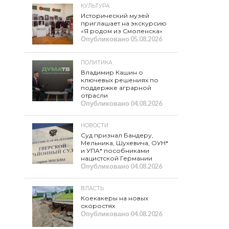
КУЛЬТУРА
Исторический музей
приглашает на экскурсию
«Я родом из Смоленска»
Опубликовано
05.08.2026
ПОЛИТИКА
Владимир Кашин о
ключевых решениях по
поддержке аграрной
отрасли
Опубликовано
04.08.2026
НОВОСТИ
Суд признал Бандеру,
Мельника, Шухевича, ОУН*
и УПА* пособниками
нацистской Германии
Опубликовано
04.08.2026
ВЛАСТЬ
Коекакеры на новых
скоростях
Опубликовано
04.08.2026