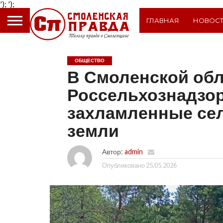
');
');
ГЛАВНАЯ
НОВОС
ОБЩЕСТВО
В Смоленской об
Россельхознадзо
захламленные се
земли
Автор:
admin
Опубликовано
25.05.2026