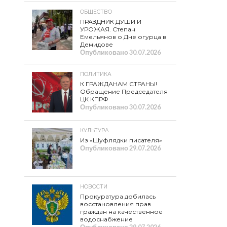
ОБЩЕСТВО
ПРАЗДНИК ДУШИ И
УРОЖАЯ. Степан
Емельянов о Дне огурца в
Демидове
Опубликовано
30.07.2026
ПОЛИТИКА
К ГРАЖДАНАМ СТРАНЫ!
Обращение Председателя
ЦК КПРФ
Опубликовано
30.07.2026
КУЛЬТУРА
Из «Шуфлядки писателя»
Опубликовано
29.07.2026
НОВОСТИ
Прокуратура добилась
восстановления прав
граждан на качественное
водоснабжение