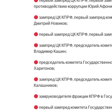
первый зампред ЦК КПРФ, первый замп
противодействию коррупции Юрий Афони
зампред ЦК КПРФ, первый зампред ко
Дмитрий Новиков;
первый зампред ЦК КПРФ, первый замп
зампред ЦК КПРФ, председатель комит
Владимир Кашин;
председатель комитета Государственно
Харитонов;
зампред ЦК КПРФ, председатель комит
Калашников;
замруководителя фракции КПРФ в Госу
первый зампред комитета Государстве