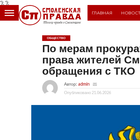
');
');
ГЛАВНАЯ
НОВОС
ОБЩЕСТВО
По мерам прокур
права жителей См
обращения с ТКО
Автор:
admin
Опубликовано
21.06.2026