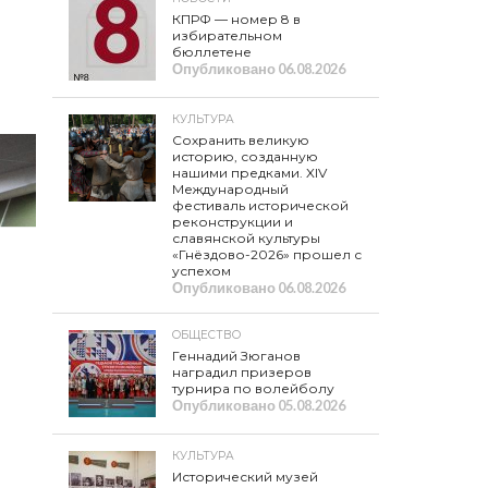
КПРФ — номер 8 в
избирательном
бюллетене
Опубликовано
06.08.2026
КУЛЬТУРА
Сохранить великую
историю, созданную
нашими предками. XIV
Международный
фестиваль исторической
реконструкции и
славянской культуры
«Гнёздово-2026» прошел с
успехом
Опубликовано
06.08.2026
ОБЩЕСТВО
Геннадий Зюганов
наградил призеров
турнира по волейболу
Опубликовано
05.08.2026
КУЛЬТУРА
Исторический музей