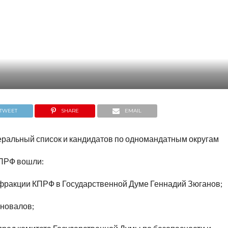
TWEET
SHARE
EMAIL
ральный список и кандидатов по одномандатным округам
КПРФ вошли:
фракции КПРФ в Государственной Думе Геннадий Зюганов;
оновалов;