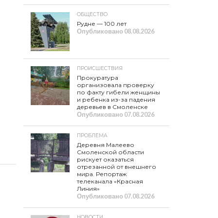
ОБЩЕСТВО
Рудне — 100 лет
Опубликовано
08.08.2026
ПРОИСШЕСТВИЯ
Прокуратура
организовала проверку
по факту гибели женщины
и ребенка из-за падения
деревьев в Смоленске
Опубликовано
07.08.2026
ПРОБЛЕМА
Деревня Малеево
Смоленской области
рискует оказаться
отрезанной от внешнего
мира. Репортаж
телеканала «Красная
Линия»
Опубликовано
07.08.2026
НОВОСТИ