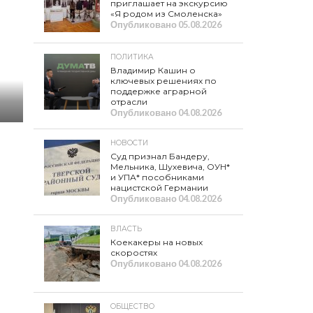
приглашает на экскурсию
«Я родом из Смоленска»
Опубликовано
05.08.2026
ПОЛИТИКА
Владимир Кашин о
ключевых решениях по
поддержке аграрной
отрасли
Опубликовано
04.08.2026
НОВОСТИ
Суд признал Бандеру,
Мельника, Шухевича, ОУН*
и УПА* пособниками
нацистской Германии
Опубликовано
04.08.2026
ВЛАСТЬ
Коекакеры на новых
скоростях
Опубликовано
04.08.2026
ОБЩЕСТВО