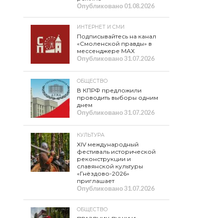
Опубликовано
01.08.2026
ИНТЕРНЕТ И СМИ
Подписывайтесь на канал
«Смоленской правды» в
мессенджере МАХ
Опубликовано
31.07.2026
ОБЩЕСТВО
В КПРФ предложили
проводить выборы одним
днем
Опубликовано
31.07.2026
КУЛЬТУРА
XIV международный
фестиваль исторической
реконструкции и
славянской культуры
«Гнёздово-2026»
приглашает
Опубликовано
31.07.2026
ОБЩЕСТВО