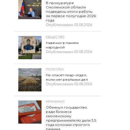
В прокуратуре
Смоленской области
подведены итоги работы
за первое полугодие 2026
года
Опубликовано
03.08.2026
ОБЩЕСТВО
Навечно в памяти
народной
Опубликовано
03.08.2026
ПОЛИТИКА
Не спасет пиар-отдел,
если нет реальных дел
Опубликовано
02.08.2026
КРИМИНАЛ
Обманул государство
ради бизнеса:
смоленскому
предпринимателю дали 3,5
года колонии строгого
режима