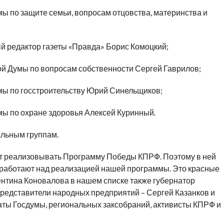
ы по защите семьи, вопросам отцовства, материнства и
й редактор газеты «Правда» Борис Комоцкий;
ой Думы по вопросам собственности Сергей Гаврилов;
мы по госстроительству Юрий Синельщиков;
ы по охране здоровья Алексей Куринный.
альным группам.
ет реализовывать Программу Победы КПРФ. Поэтому в ней
 работают над реализацией нашей программы. Это красные
нтина Коновалова в нашем списке также губернатор
представители народных предприятий – Сергей Казанков и
ты Госдумы, региональных заксобраний, активисты КПРФ и