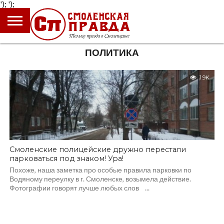
');
');
ГЛАВНАЯ
НОВОСТИ
ПРОИСШЕСТВИЯ
ПОЛИТИКА
КУЛЬТУРА
ЭКОНОМИКА
ОБЩЕСТВО
БЛОГИ
ПОЛИТИКА
1.9K
Смоленские полицейские дружно перестали
парковаться под знаком! Ура!
Похоже, наша заметка про особые правила парковки по
Водяному переулку в г. Смоленске, возымела действие.
Фотографии говорят лучше любых слов ...