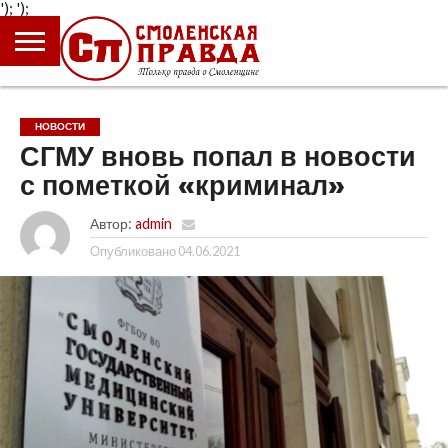
');
');
ГЛАВНАЯ
НОВОСТИ
ПРОИСШЕСТВИЯ
ПОЛИТИКА
КУЛЬТУРА
ЭКОНОМИКА
ОБЩЕСТВО
БЛОГИ
НОВОСТИ
СГМУ вновь попал в новости
с пометкой «криминал»
Автор:
admin
Опубликовано
04.06.2021