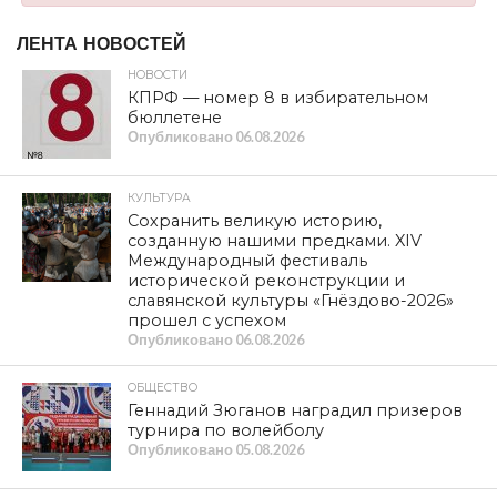
SHARE
TWEET
SHARE
SHARE
EMAIL
Первый секретарь Сафоновского районного комитета
ЛКСМ РФ Семён Анисенков поделился впечатлениям
по прошествии курсов при ЦК КПРФ: «Окончание
политической учёбы – большой праздник для нас. Две
недели назад я не мог представить, насколько
изменится моя жизнь, сколько новых знаний я
приобрету.
За время учёбы я ощутил вкус работы
пропагандистом, теперь я знаю, как разговорить
любого прохожего и донести до него идеи нашей
Партии, как при помощи слова можно менять мир. Да,
было трудно! Большой поток информации, хотелось
всё запомнить, впитать все лекции, которые нам
давали. Было не просто собраться с духом и выступить