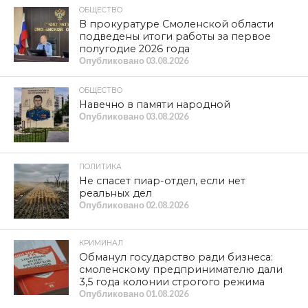
МЕТКИ
ЛКСМ РФ
,
ОБРАЗОВАНИЕ
,
ЦК КПРФ
SHARE
TWEET
SHARE
SHARE
EMAIL
СМОТРИТЕ ТАКЖЕ
22 июня — День памяти и скорби
Программа Победы: От выживания –
к развитию и справедливости
В смоленской школе № 8 прошел
урок мужества «Знамя нашей
Победы»