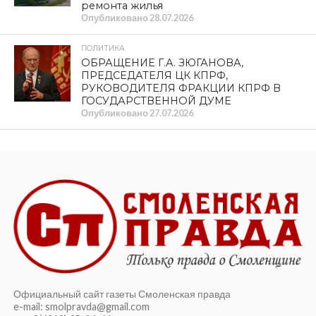
Сохранить великую историю,
созданную нашими предками. XIV
Международный фестиваль
исторической реконструкции и
славянской культуры «Гнёздово-2026»
прошел с успехом
Опубликовано
06.08.2026
ОБЩЕСТВО
Геннадий Зюганов наградил призеров
турнира по волейболу
Опубликовано
05.08.2026
КУЛЬТУРА
Исторический музей приглашает на
экскурсию «Я родом из Смоленска»
Опубликовано
05.08.2026
ПОЛИТИКА
Владимир Кашин о ключевых решениях
по поддержке аграрной отрасли
Опубликовано
04.08.2026