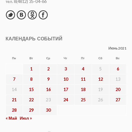
НОВОСТИ
Суд признал Бандеру, Мельника,
Шухевича, ОУН* и УПА* пособниками
нацистской Германии
Опубликовано
04.08.2026
ВЛАСТЬ
Коекакеры на новых скоростях
Опубликовано
04.08.2026
ОБЩЕСТВО
В прокуратуре Смоленской области
подведены итоги работы за первое
полугодие 2026 года
Опубликовано
03.08.2026
ОБЩЕСТВО
Навечно в памяти народной
Опубликовано
03.08.2026