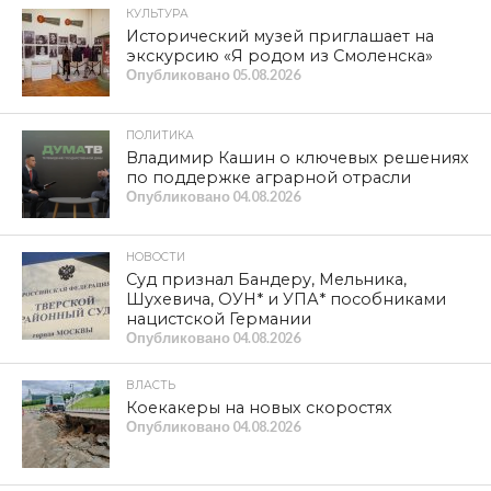
перед товарищами, пусть даже и с короткой речью,
увидеть понимание и поддержку в глазах людей,
слетевшихся со всех уголков нашей большой страны, и
увидеть гордость в глазах товарищей по команде. Мы
стали одной дружной семьёй, не раз выручали друг
друга и всегда весело проводили время.
Я благодарен организаторам Станиславу
Аниховскому, Марату Музаеву, Александру Ушакову,
Ивану Воробьёву и преподавателям за то, что верили в
нас и всегда давали стимул, а иногда и мощный пинок.
За то, что с нами были искренними и честными, за то,
что давали поблажки, когда это было допустимо, и не
давали спуску, когда это было необходимо.
Знание – сила! Благодаря ЦПУ я обрёл новые навыки
и знания, которые теперь я буду применять в нашей
политической борьбе, за светлое социалистическое
будущее нашей страны!».