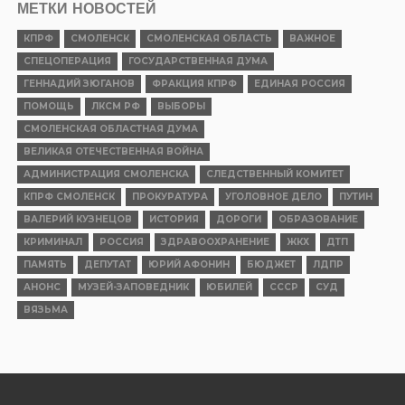
ПОЛИТИКА
Не спасет пиар-отдел, если нет
реальных дел
Опубликовано
02.08.2026
КРИМИНАЛ
Обманул государство ради бизнеса:
смоленскому предпринимателю дали
3,5 года колонии строгого режима
Опубликовано
01.08.2026
ИНТЕРНЕТ И СМИ
Подписывайтесь на канал «Смоленской
правды» в мессенджере МАХ
Опубликовано
31.07.2026
ОБЩЕСТВО
В КПРФ предложили проводить
выборы одним днем