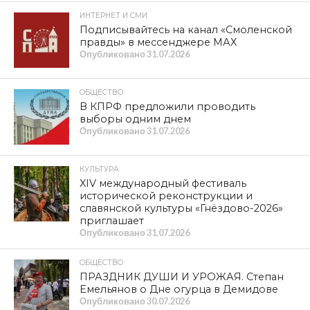
«Единая Россия» взломала своих избирателей
СГМУ вновь попал в новости с пометкой «криминал»
ПОПУЛЯРНЫЕ НОВОСТИ
КУЛЬТУРА
XIV международный фестиваль
исторической реконструкции и
славянской культуры
«Гнёздово-2026» приглашает
ОБЩЕСТВО
Телеканал «Красная Линия»: в
Краснинском муниципальном округе
мать участника СВО не может
добиться ремонта жилья
ОБЩЕСТВО
Верховный Суд РФ: принуждение к