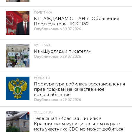
электронному голосованию — это
преступление
КУЛЬТУРА
В Смоленске продолжаются летние
кинопоказы на большом экране в
сквере имени воеводы Михаила
Шеина
ПРОЛИСТАТЬ СВЕЖИЙ НОМЕР
Item is not found
ЛЕНТА НОВОСТЕЙ
НОВОСТИ
КПРФ — номер 8 в избирательном
бюллетене
Опубликовано
06.08.2026
КУЛЬТУРА