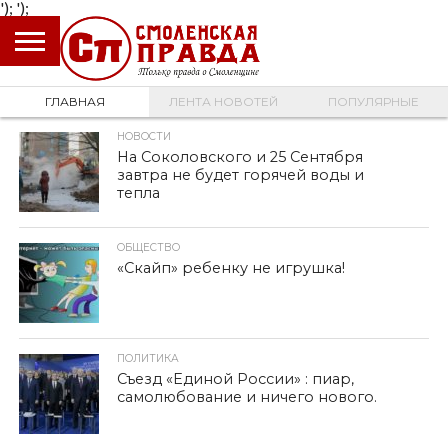
');
');
ГЛАВНАЯ
НОВОСТИ
ПРОИСШЕСТВИЯ
ПОЛИТИКА
КУЛЬТУРА
ЭКОНОМИКА
ОБЩЕСТВО
БЛОГИ
ГЛАВНАЯ
ЛЕНТА НОВОТЕЙ
ПОПУЛЯРНЫЕ
НОВОСТИ
На Соколовского и 25 Сентября
завтра не будет горячей воды и
тепла
ОБЩЕСТВО
«Скайп» ребенку не игрушка!
ПОЛИТИКА
Съезд «Единой России» : пиар,
самолюбование и ничего нового.