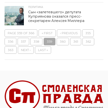
ПОЛИТИКА
Сын «залетевшего» депутата
Куприянова оказался пресс-
секретарем Алексея Миллера
PAGE 359 OF 366
« FIRST
‹ PREVIOUS
355
356
357
358
359
360
361
362
363
NEXT ›
LAST »