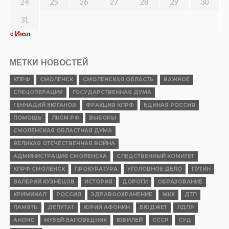
24
25
26
27
28
29
30
31
« Июл
МЕТКИ НОВОСТЕЙ
КПРФ
СМОЛЕНСК
СМОЛЕНСКАЯ ОБЛАСТЬ
ВАЖНОЕ
СПЕЦОПЕРАЦИЯ
ГОСУДАРСТВЕННАЯ ДУМА
ГЕННАДИЙ ЗЮГАНОВ
ФРАКЦИЯ КПРФ
ЕДИНАЯ РОССИЯ
ПОМОЩЬ
ЛКСМ РФ
ВЫБОРЫ
СМОЛЕНСКАЯ ОБЛАСТНАЯ ДУМА
ВЕЛИКАЯ ОТЕЧЕСТВЕННАЯ ВОЙНА
АДМИНИСТРАЦИЯ СМОЛЕНСКА
СЛЕДСТВЕННЫЙ КОМИТЕТ
КПРФ СМОЛЕНСК
ПРОКУРАТУРА
УГОЛОВНОЕ ДЕЛО
ПУТИН
ВАЛЕРИЙ КУЗНЕЦОВ
ИСТОРИЯ
ДОРОГИ
ОБРАЗОВАНИЕ
КРИМИНАЛ
РОССИЯ
ЗДРАВООХРАНЕНИЕ
ЖКХ
ДТП
ПАМЯТЬ
ДЕПУТАТ
ЮРИЙ АФОНИН
БЮДЖЕТ
ЛДПР
АНОНС
МУЗЕЙ-ЗАПОВЕДНИК
ЮБИЛЕЙ
СССР
СУД