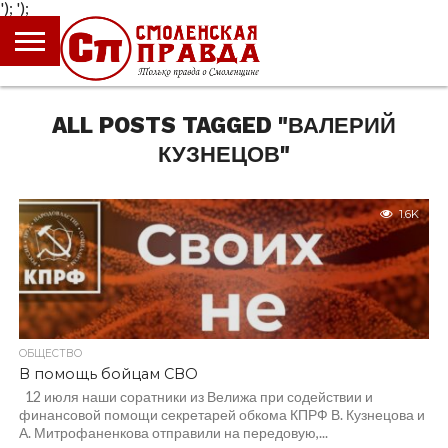
');
');
ГЛАВНАЯ
НОВОСТИ
ПРОИСШЕСТВИЯ
ПОЛИТИКА
КУЛЬТУРА
ЭКОНОМИКА
ОБЩЕСТВО
БЛОГИ
ALL POSTS TAGGED "ВАЛЕРИЙ
КУЗНЕЦОВ"
1.6K
ОБЩЕСТВО
В помощь бойцам СВО
12 июля наши соратники из Велижа при содействии и
финансовой помощи секретарей обкома КПРФ В. Кузнецова и
А. Митрофаненкова отправили на передовую,...