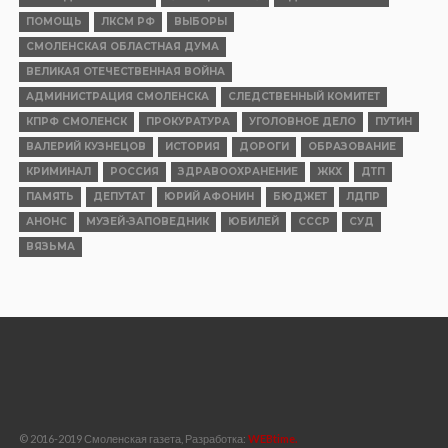
ПОМОЩЬ
ЛКСМ РФ
ВЫБОРЫ
СМОЛЕНСКАЯ ОБЛАСТНАЯ ДУМА
ВЕЛИКАЯ ОТЕЧЕСТВЕННАЯ ВОЙНА
АДМИНИСТРАЦИЯ СМОЛЕНСКА
СЛЕДСТВЕННЫЙ КОМИТЕТ
КПРФ СМОЛЕНСК
ПРОКУРАТУРА
УГОЛОВНОЕ ДЕЛО
ПУТИН
ВАЛЕРИЙ КУЗНЕЦОВ
ИСТОРИЯ
ДОРОГИ
ОБРАЗОВАНИЕ
КРИМИНАЛ
РОССИЯ
ЗДРАВООХРАНЕНИЕ
ЖКХ
ДТП
ПАМЯТЬ
ДЕПУТАТ
ЮРИЙ АФОНИН
БЮДЖЕТ
ЛДПР
АНОНС
МУЗЕЙ-ЗАПОВЕДНИК
ЮБИЛЕЙ
СССР
СУД
ВЯЗЬМА
© 2016-2019 Смоленская газета, Разработка:
WEBtime.