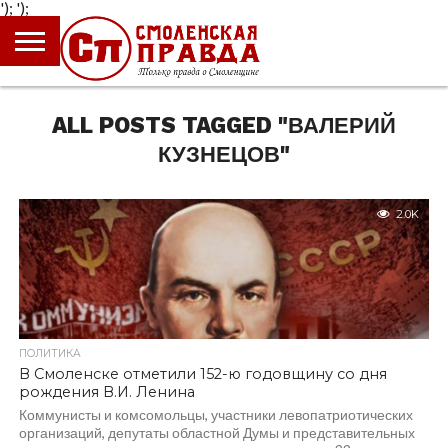
');
');
ГЛАВНАЯ
НОВОСТИ
ПРОИСШЕСТВИЯ
ПОЛИТИКА
КУЛЬТУРА
ЭКОНОМИКА
ОБЩЕСТВО
БЛОГИ
ALL POSTS TAGGED "ВАЛЕРИЙ
КУЗНЕЦОВ"
2.0K
ПОЛИТИКА
В Смоленске отметили 152-ю годовщину со дня
рождения В.И. Ленина
Коммунисты и комсомольцы, участники левопатриотических
организаций, депутаты областной Думы и представительных