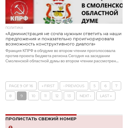
ПОЛИТИКА
«Администрация не сочла нужным ответить на наши
предложения и показательно проигнорировала
возможность конструктивного диалога»
Фракция КПРФ в облдуме во втором чтении проголосовала
против проекта бюджета региона Сегодня на заседании
Смоленской областной думы во втором чтении рассмотрен...
PAGE 9 OF 16
« FIRST
‹ PREVIOUS
5
6
7
8
9
10
11
12
13
NEXT ›
LAST »
ПРОЛИСТАТЬ СВЕЖИЙ НОМЕР